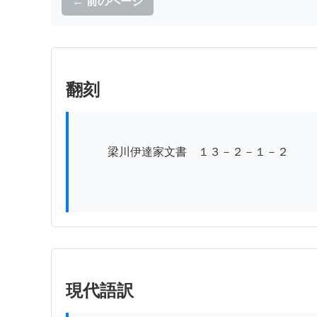
← 前のページ
翻刻
          梁川伊達家文書　１３－２－１－２

現代語訳