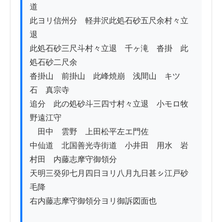
道　

此ヨリ信州分　軽井沢此処石砂五尺余村々立
退　

此処石砂三尺斗村々立退　千ヶ滝　沓掛　此
処石砂二尺余　

沓掛山　前掛山　此峰焼崩　浅間山　キツ
石　真宗寺

追分　此の処砂斗三四寸村々立退　小モロ牧
野遠江守　

　田中　雲野　上田松平左エ門佐

中仙道　北国善光寺街道　小井田　用水　岩
村田　内藤志摩守御領分

天明三癸卯七月四日ヨリ八月九日甚ㇱ江戸砂
毛降

右内藤志摩守御領分ヨリ御訴図面也
