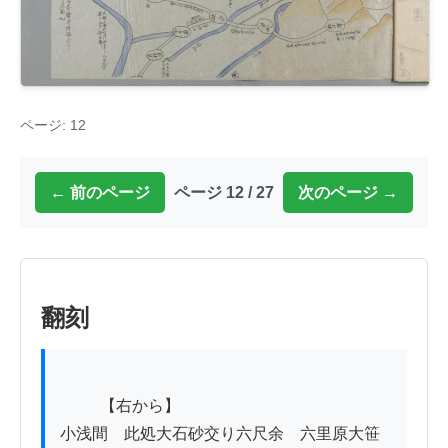
ページ: 12
← 前のページ
ページ 12 / 27
次のページ →
翻刻
          【右から】

小浅間　此処大石砂交り六尺余　六里原大笹