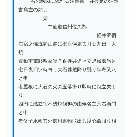
          右の絵図に添たる注進書￣并彼是の注進
書寫左の如し

　　　　　覚

　　　　　　中仙道信州佐久郡

　　　　　　　　　　　　　　　　軽井沢宿

右宿之儀浅間山麓に御座候處去月廿九日ゟ大
焼

震動雷電夥敷家鳴？百姓共追々立退候處当月

七日夜四ツ時ヨリ大石夥敷降り懸り年寄又八
と申

者屋根に大石の火の玉落掛り即時に焼立夫よ
り

四円に燃立宿不残焼候趣の由候名主六右衛門
と申

者父子水帳其外御用書物取出し度心命限り相
