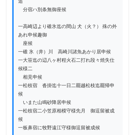
追

　分宿ハ別条無御座候

一高崎辺より碓氷迄の間山 犬（火？） 殊の外
あれ申候趣御

　座候

一碓 氷（井）川ゟ高崎川諸魚あかり居申候

一大笹迄の辺八ヶ村程火石二打れ段々焼失仕
候様二

　相見申候

一松枝宿ゟ沓掛迄十一日二罷越松枝迄罷帰申
候

　いまた山鳴砂降居申候

一松枝宿二小笠原相模守様先月ゟ御逗留被成
候

一板鼻宿に牧野遠江守様御逗留被成候
