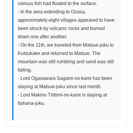
various fish had floated to the surface.

- In the area extending to Ozasa, 
approximately eight villages appeared to have 
been struck by volcanic rocks and burned 
down one after another.

- On the 11th, we traveled from Matsue-juku to 
Kutsukake and returned to Matsue. The 
mountain was still rumbling and sand was still 
falling.

- Lord Ogasawara Sagami-no-kami has been 
staying at Matsue-juku since last month.

- Lord Makino Tōtōmi-no-kami is staying at 
Itahana-juku.
