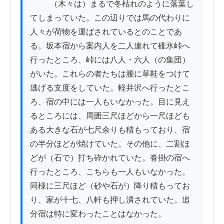
          （木々は）まるで冬枯れのように落葉し
てしまっていた。この辺りでは馬の代わりに
人々が荷物を運ばされているとのことであ
る。坂本宿から案内人を二人連れて碓氷峠へ
行ったところ、峠には八人・六人（の集団）
がいた。これらの者たちは腰に草鞋をつけて
逃げる支度をしていた。軽井沢へ行ったとこ
ろ、宿の中には一人もいなかった。目に見え
るところには、周囲三尺ほどから一尺ほども
ある大きな石が七尺余りも積もっており、宿
の半分ほどが焼けていた。その他に、二割ほ
どが（石で）打ち砕かれていた。沓掛の宿へ
行ったところ、こちらも一人もいなかった。
同様に三尺ほど（砂や石が）降り積もってお
り、家が十七、八軒も押し潰されていた。追
分宿は特に変わったことはなかった。
