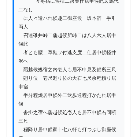
          　々冬枯に候様二落葉仕居申候此辺馬代
二なし

　に人々遣ハれ候趣二御座候　坂本宿ゟ手引
両人

　召連碓井峠二罷越候所峠二は八人六人居申
候此

　者とも腰二草鞋ヲ付逃支度二仕居申候軽井
沢へ

　罷越候処宿之内壱人も居不申見及候所三尺

　廻り位ゟ壱尺廻り位の大石七尺余程積り居
申宿

　半分程焼居申候外二弐歩通程打かたれ居申
候

　沓掛之宿へ罷越候処壱人も居不申候右同断
三尺

　程降り居申候家十七八軒も打つぶし御座候