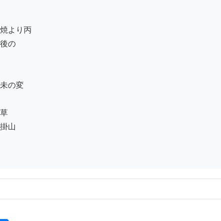
焼より丙

後の

未の変

草

掛山
