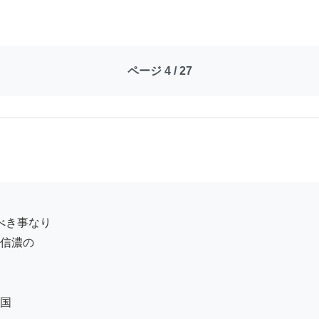
ページ 4 / 27
信濃の

　

国
