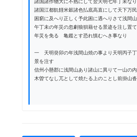
諸国諸作物大に不熟にして翌天明七年丁未なり

諸国江都飢饉米穀諸色払底高直にして天下万民

困窮に及へり正しく予此困に遇へりさて浅間山
午丁未の年災の忽劇狼狽藉せる景迹を注し置て
年災を免るゝ亀鑑とす恐れ慎むへき事なり

一　天明癸卯の年浅間山焼の事より天明丙子丁
景を注す

信州小懸郡に浅間山あり諸山に異りて一山の内
木曽てなし兀として焼たる上のことし前掛山沓