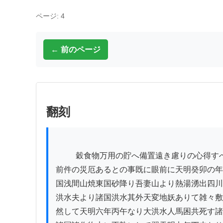
ページ: 4
← 前のページ
翻刻
          穀食物万用の貯へ備置遠き慮りの心得すべき事なり

前件の災厄あるとの事既に眼前に天明癸卯の年
国浅間山焼東国砂降り吾妻山より熱湯湧出四川

洪水夫より諸国洪水其外天変地妖ありて雑々敷
然して天明六年丙午なり大洪水人馬困共死す諸