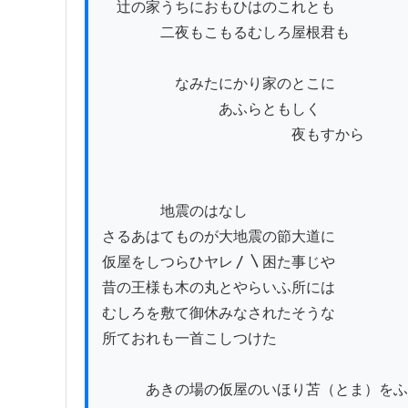
　辻の家うちにおもひはのこれとも

　　　　二夜もこもるむしろ屋根君も

　　　　　なみたにかり家のとこに

　　　　　　　　あふらともしく

　　　　　　　　　　　　　夜もすから

　　　　地震のはなし

さるあはてものが大地震の節大道に

仮屋をしつらひヤレ〳〵困た事じや

昔の王様も木の丸とやらいふ所には

むしろを敷て御休みなされたそうな

所ておれも一首こしつけた

　　　あきの場の仮屋のいほり苫（とま）をふ