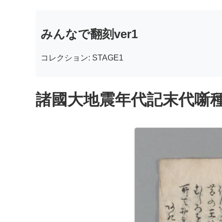
みんなで翻刻ver1
コレクション: STAGE1
諸國大地震年代記末代噺種 