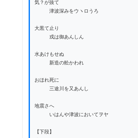
気？が抜て

　　　津波深みをウヽロうろ

大黒て止り

　　　戎は御あんしん

水あけもせぬ

　　　新造の舩かわれ

おほれ死に

　　　三途川を又あんし

地震さへ

　　　いはんや津波においてヲヤ

【下段】
