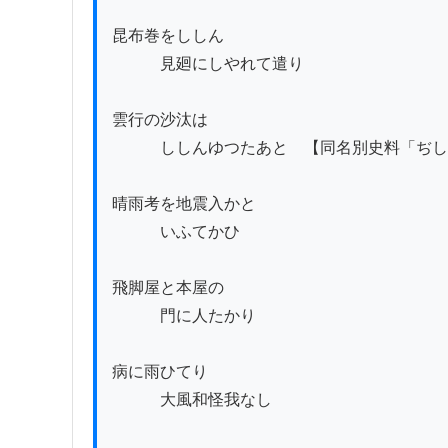
昆布巻をししん

　　　見廻にしやれて遣り

雲行の沙汰は

　　　ししんゆつたあと　【同名別史料「ぢし
晴雨考を地震入かと

　　　いふてかひ

飛脚屋と本屋の

　　　門に人たかり

病に雨ひてり

　　　大風和怪我なし
