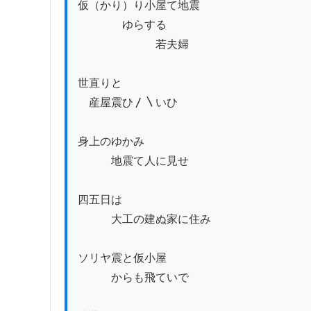
仮（かり）り小屋て地震

　　　　ゆらする

　　　　　　　若夫婦

世直りと

　産屋震ひ〳〵いひ

身上のゆかみ

　　　地震て人に見せ

四五日は

　　　大工の建ぬ家に住み

ソリヤ震と仮小屋

　　　からも飛ていで
