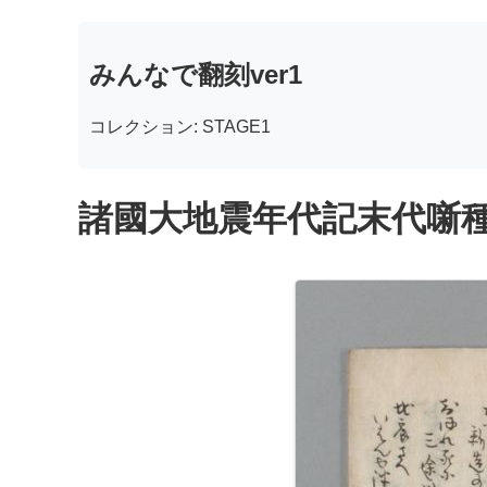
みんなで翻刻ver1
コレクション: STAGE1
諸國大地震年代記末代噺種 