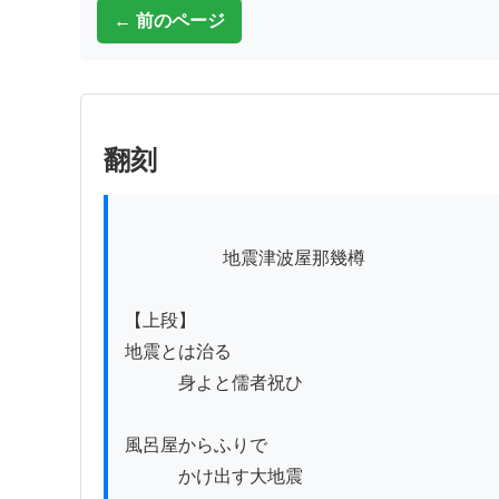
← 前のページ
翻刻
          　　　地震津波屋那幾樽

【上段】

地震とは治る

　　　身よと儒者祝ひ

風呂屋からふりで

　　　かけ出す大地震
