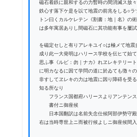
　磁石着鉄に親和するの力暫時の間消滅ス放々
　鉄心す落下ケ是を以て地震の前兆をしる○ラツ
　トン曰くカルケレテン《割書：地｜名》の術
　は多年寓居ありし間磁石に其功能有事を屢試
　を磁定セしと有りアレキユイ○は極メて地震多
　成り此一大発明はハリース学校を伝ヒて始て
　思ふ事《ルビ：勿｜ナカ》れヱレキテリート
　に明カなるに因て学問の道に於ゐても徴々の
　非すしてヱレキの力は地震に因り障碍を受る
　知る所なり

　　　フランス国都府ハリースよりアンテンス
　　　書付ニ御座候

　　　日本国翻訳は名前失念仕候阿部伊勢守殿
　右は当時専世上ニ而被行候よしニ御座候間入