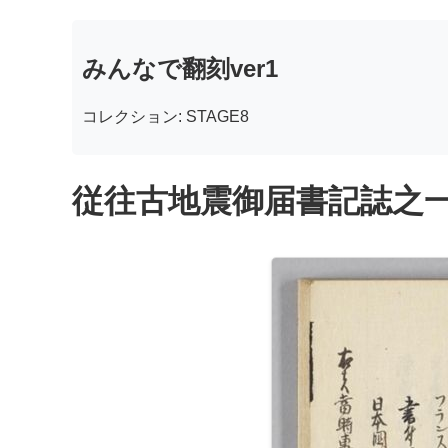
みんなで翻刻ver1
コレクション: STAGE8
従往古地震御届書記誌之一 