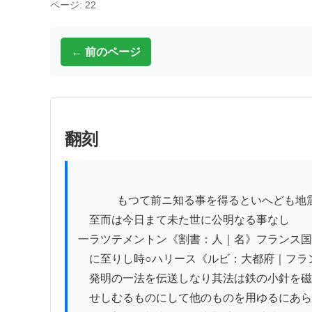
ページ: 22
← 前のページ
翻刻
          　もつて前ニ知る事を得るといへども地震の前徽を知るに

　至而は今日まて未た世に公明なる事なし

一ラツテメントン《割書：人｜名》フランス国
　に至りし時○ハリース《ルビ：大都府｜フラ
　発明の一法を伝送しなり其法は鉄の小針を磁
　せしむるものにして他のものを用ゆるにあら