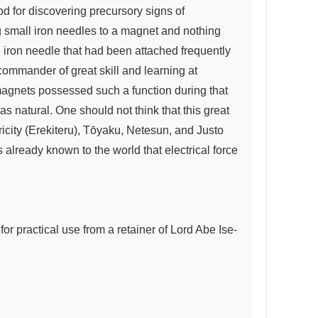
 for discovering precursory signs of 
g small iron needles to a magnet and nothing 
e iron needle that had been attached frequently 
commander of great skill and learning at 
magnets possessed such a function during that 
 natural. One should not think that this great 
icity (Erekiteru), Tōyaku, Netesun, and Justo 
 already known to the world that electrical force 
or practical use from a retainer of Lord Abe Ise-