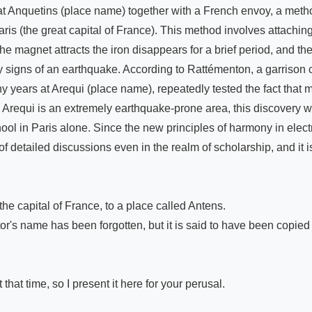
 Anquetins (place name) together with a French envoy, a method
ris (the great capital of France). This method involves attachin
he magnet attracts the iron disappears for a brief period, and th
ory signs of an earthquake. According to Rattémenton, a garrison 
 years at Arequi (place name), repeatedly tested the fact that 
e Arequi is an extremely earthquake-prone area, this discovery was
l in Paris alone. Since the new principles of harmony in electr
of detailed discussions even in the realm of scholarship, and it is
e capital of France, to a place called Antens.

r's name has been forgotten, but it is said to have been copied f
hat time, so I present it here for your perusal.
