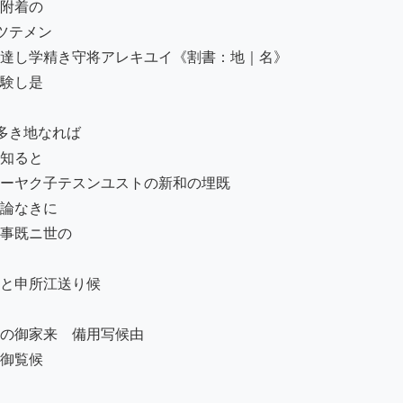
附着の

テメン

達し学精き守将アレキユイ《割書：地｜名》

験し是

き地なれば

知ると

ーヤク子テスンユストの新和の埋既

論なきに

事既ニ世の

と申所江送り候

の御家来ゟ備用写候由

御覧候
