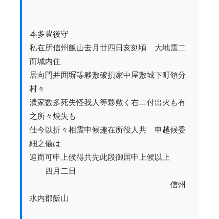
本多豊後守

私在所信州飯山去月廿四日亥刻頃ゟ大地震二
而城内住

居向門并囲塀等夥敷破損家中屋敷城下町領分
村々

潰家数多死失怪我人等夥敷く右二付出火も有
之所々焼失も

仕今以折々相震申候趣在所役人共ゟ申越候委
細之儀は

追而可申上候得共先此段御届申上候以上

　　四月二日　　　　　

　　　　　　　　　　　　　　　　　　信州
水内郡飯山
