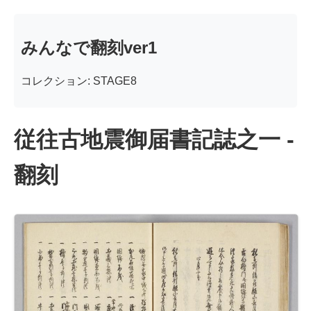
みんなで翻刻ver1
コレクション: STAGE8
従往古地震御届書記誌之一 -
翻刻