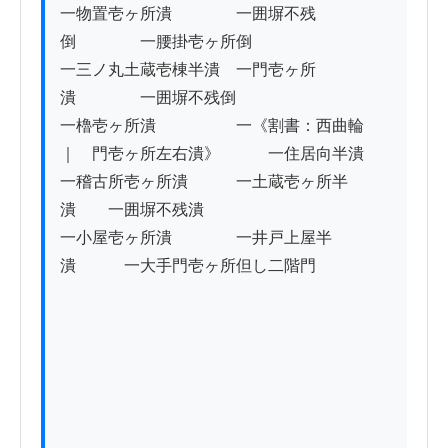
一物置壱ヶ所潰　　　　一囲塀不残
倒　　　　一腰掛壱ヶ所倒

一三ノ丸土蔵壱棟半潰　一門壱ヶ所
潰　　　　一囲塀不残倒

一櫓壱ヶ所潰　　　　　一《割書：西曲輪
｜　門壱ヶ所左右潰》　　　一住居向半潰

一稽古所壱ヶ所潰　　　一土蔵壱ヶ所半
潰　　一囲塀不残潰

一小屋壱ヶ所潰　　　　一井戸上屋半
潰　　　一大手門壱ヶ所但し二階門
