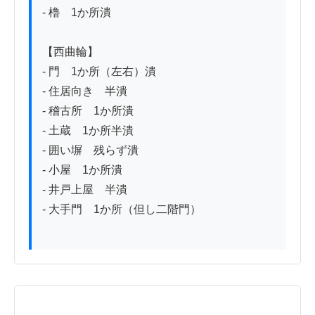
- 櫓　1か所潰

【西曲輪】

- 門　1か所（左右）潰

- 住居向き　半潰

- 稽古所　1か所潰

- 土蔵　1か所半潰

- 囲い塀　残らず潰

- 小屋　1か所潰

- 井戸上屋　半潰

- 大手門　1か所（但し二階門）
