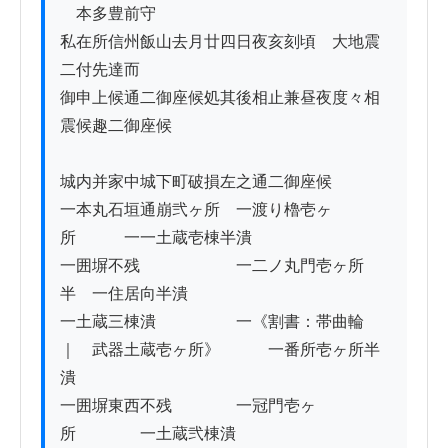
　本多豊前守

私在所信州飯山去月廿四日夜亥刻頃ゟ大地震
二付先達而

御申上候通二御座候処其後相止兼昼夜度々相
震候趣二御座候

城内并家中城下町破損左之通二御座候

一本丸石垣通崩弐ヶ所　一渡り櫓壱ヶ
所　　　一一土蔵壱棟半潰

一囲塀不残　　　　　　一二ノ丸門壱ヶ所
半　一住居向半潰

一土蔵三棟潰　　　　　一《割書：帯曲輪
｜　武器土蔵壱ヶ所》　　　一番所壱ヶ所半
潰

一囲塀東西不残　　　　一冠門壱ヶ
所　　　　一土蔵弐棟潰
