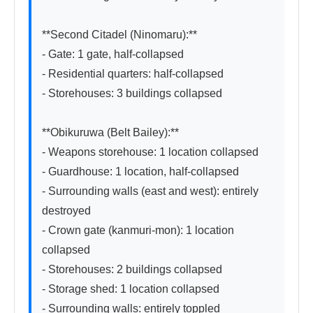
**Second Citadel (Ninomaru):**

- Gate: 1 gate, half-collapsed

- Residential quarters: half-collapsed

- Storehouses: 3 buildings collapsed

**Obikuruwa (Belt Bailey):**

- Weapons storehouse: 1 location collapsed

- Guardhouse: 1 location, half-collapsed

- Surrounding walls (east and west): entirely 
destroyed

- Crown gate (kanmuri-mon): 1 location 
collapsed

- Storehouses: 2 buildings collapsed

- Storage shed: 1 location collapsed

- Surrounding walls: entirely toppled
