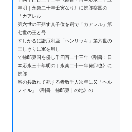
年明｜永楽二十年壬寅なり》に拂郎察国の
「カアレル」

第六世の王殂す其子位を嗣で「カアレル」第
七世の王と号

すしかるに諳厄利亜「ヘンリッキ」第六世の
王しきりに軍を興し

て拂郎察国を侵し千四百二十三年《割書：日
本応永三十年明の｜永楽二十一年癸卯也》に
拂郎

察の兵敗れて死する者数千人次年に又「ヘル
ノイル」《割書：拂郎察｜の地》の
