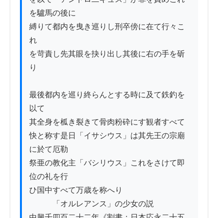
を驢馬の後に

縛りて都内を曳き巡りし刑卒傍に在て行々こ
れ

を苛責し先其眼を抉り出し其後に右の手を斫
り

最後都内を巡り終らんとする時に及て鉄釣を
以て

其全身を柧き裂きて骨肉粉砕にす観者すべて

快と称す是日「イサシウス」は其先王の宗廟
に於て厄勒

祭亜の教化主「バシリウス」これをさけて即
位の礼を行

ひ国中すべて万歳を称へり

　　　「オルレアンス」の少女の説

中興千四百二十二年《割書：日本応永二十五