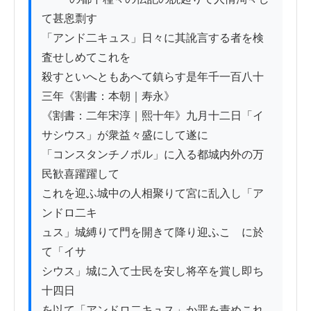
て甚恖剽す

「アンド二キュス」日々に其訛言する者を検
査せしめてこれを

殺すといへともあへて鎮らす是年千一百八十
三年《割書：本朝｜寿永》

《割書：二年宋淳｜熙十年》九月十二日「イ
サシウス」が衆益々盛にして遂に

「コンスタンチノポル」に入る都城内外の万
民歓喜躍躍して

これを迎ふ城中の人相聚りて宮に乱入し「ア
ンドロ二キ

ュス」城縛りて門を開きて降り迎ふこゝに於
て「イサ

シウス」城に入て士民を安し将卒を賞し即ち
十四日

を以て「アンドロ二キュス」か罪を責めこれ