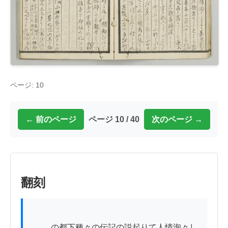
ページ: 10
← 前のページ
ページ 10 / 40
次のページ →
翻刻
          の都下種々の伝記の説起りて人情洵々し