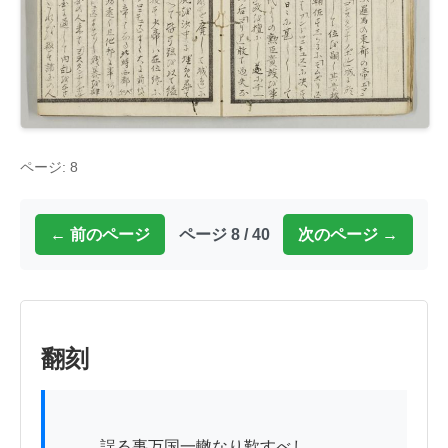
ページ: 8
← 前のページ
ページ 8 / 40
次のページ →
翻刻
          誤る事万国一轍なり歎すべし
