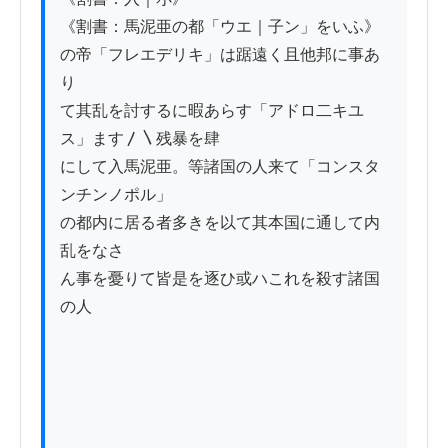
《割書：馬泥亜の都「ウエ｜子ン」をいふ》
の帝「フレエデリキ」は踞遠く且他邦に事あ
り

て其乱を討するに暇あらす「アドロ二キユ
ス」ます〳〵残暴を肆

にして入馬泥亜。等諸国の人来て「コンスタ
ンチンノポル」

の都内に居る者多きを以て其本国に通して内
乱をなさ

ん事を憂りて皆是を逐ひ或ハこれを殺す諸国
の人
