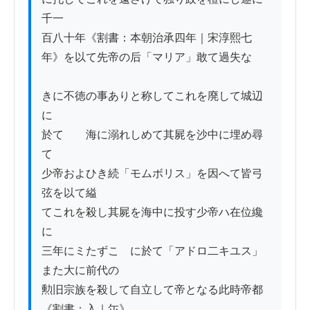
千一

百八十年《割書：本朝治承四年｜宋淳熙七
年》を以て先帝の后「マリア」敢て過失な

きに不徳の事ありと称してこれを廃して城辺
に

於て　　海に溺れしめて其屍を沙中に埋め尋
て

少帝およひき続「モムボリス」を因へて皆弓
弦を以て縊

てこれを殺し其屍を海中に投す少帝ハ在位纔
に

三年にミたずこゝに於て「アドロ二キユス」
また大に前代の

勲旧宗族を殺して自立して帝となる此時帝都
《割書：入｜尓》
