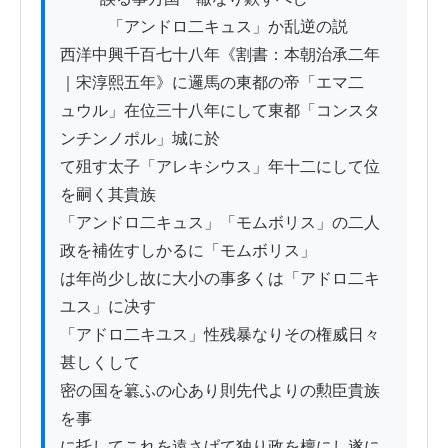
　　　「アンドロ二キュス」か乱逆の説

西洋中興千百七十八年《割書：本朝治承二年
｜宋淳熙五年》に邏馬の東都の帝「エマ二

ュウル」在位三十八年にして東都「コンスタ
ンチンノポル」城に於

て殂す太子「アレキシウス」年十二にして位
を嗣く其貴族

「アンドロ二キュス」「モムボリス」の二人
政を補佐すしかるに「モムボリス」

は年尚少し故に大小の事多くは「アドロ二キ
ユス」に决す

「アドロ二キユス」性残暴なりその権威日々
甚しくして

密の国を簒ふの心あり則先代よりの勲臣貴族
を事

に托してこれを遠さげて独り政を檀にし遂に