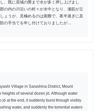
し、既に居城の際まで水が多く押し上げまし
郡の内の川沿いの村々が水中となり、瀬筋が立
しょうが、見極めるのは困難で、夜半過ぎに及
防の手当てを申し付けておりましたが…

heights of several dozen jō. Although water 
ō at the end, it suddenly burst through visibly 
shing water, and suddenly the torrential waters 