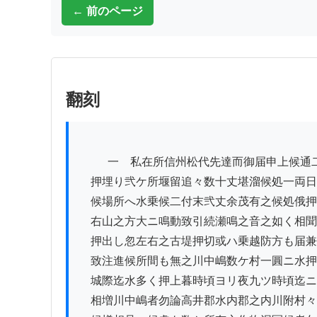
← 前のページ
翻刻
          一　私在所信州松代先達而御届申上候通二而更科郡山平林村ノ内岩倉山拔崩犀川へ

　押埋り弐ケ所堰留追々数十丈堪溜候処一両日
　候場所へ水乗候二付末弐丈余茂有之候処俄押
　右山之方大ニ鳴動致引続瀬鳴之音之如く相聞
　押出し忽左右之古堤押切或ハ乗越防方も届兼
　致注進候所間も無之川中嶋数ケ村一圓ニ水押
　城際迄水多く押上暮時頃ヨリ夜九ツ時頃迄ニ
　相増川中嶋者勿論高井郡水内郡之内川附村々