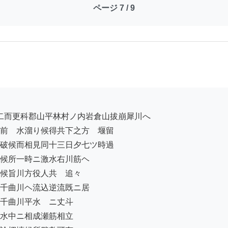
ページ 7 / 9
前ゟ水溜り候得共下之方ゟ堰留

破候而相見同十三日夕七ツ時過

候所一時ニ激水右川筋ヘ

候旨川方役人共ゟ追々

千曲川ヘ流込逆流既ニ居

千曲川平水ゟニ丈斗

水中ニ相成瀬筋相立
