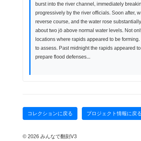
burst into the river channel, immediately break
progressively by the river officials. Soon after
reverse course, and the water rose substantially 
about two jō above normal water levels. Not on
locations where rapids appeared to be forming. N
to assess. Past midnight the rapids appeared to 
prepare flood defenses...

コレクションに戻る
プロジェクト情報に戻
© 2026 みんなで翻刻V3