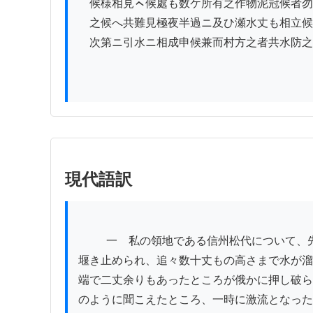
　候様相見ㇸ候處も数ケ所有之作物泥冠候者勿
　之候へ共難見極夜半過ニ及ひ瀬水丈も相立候
　次第ニ引水ニ相成申候兼而村方之者共水防之
現代語訳
          一　私の領地である信州松代について、先達て御届け申し上げました通り、更科郡山平林村の内にある岩倉山が崩落し、犀川へ押し流されて二ヶ所で
堰き止められ、追々数十丈もの高さまで水が溜
端で二丈余りもあったところが俄かに押し破ら
のように聞こえたところ、一時に激流となった