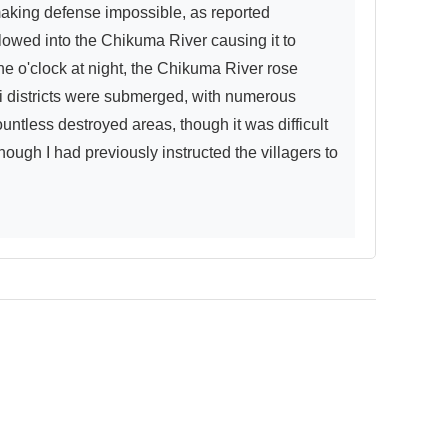
aking defense impossible, as reported 
flowed into the Chikuma River causing it to 
ine o'clock at night, the Chikuma River rose 
i districts were submerged, with numerous 
tless destroyed areas, though it was difficult 
ugh I had previously instructed the villagers to 