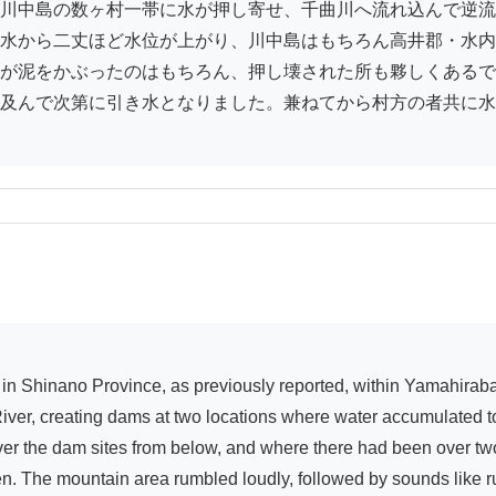
川中島の数ヶ村一帯に水が押し寄せ、千曲川へ流れ込んで逆流
水から二丈ほど水位が上がり、川中島はもちろん高井郡・水内
が泥をかぶったのはもちろん、押し壊された所も夥しくあるで
及んで次第に引き水となりました。兼ねてから村方の者共に水
ver, creating dams at two locations where water accumulated to 
over the dam sites from below, and where there had been over two j
en. The mountain area rumbled loudly, followed by sounds like ru