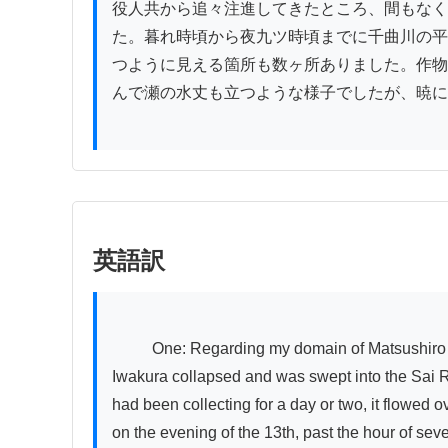
役人共から追々注進してきたところ、間もなく
た。暮れ時頃から夜九ツ時頃までに千曲川の平
つように見える箇所も数ヶ所ありました。作物
んで瀬の水丈も立つような様子でしたが、暁に
英語訳
          One: Regarding my domain of Matsushiro in Shinano Province, as previously reported, within Yamahirabayashi Village in Sarashina District, Mount 
Iwakura collapsed and was swept into the Sai Ri
had been collecting for a day or two, it flowed 
on the evening of the 13th, past the hour of sev