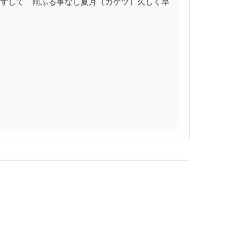
ずして　雨ふる事なし夏月（カゲツ）久しく旱