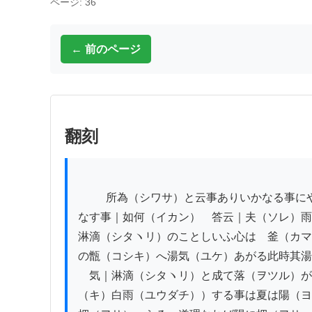
ページ: 36
← 前のページ
翻刻
          所為（シワサ）と云事ありいかなる事にや又｜箱根（ハコネ）の嶺（ミネ）なんとは他所（タシヨ）は晴（ハル）れ共山上のみ雲（クモ）ありて雨を
なす事｜如何（イカン）　答云｜夫（ソレ）雨
淋滴（シタヽリ）のことしいふ心は　釜（カマ
の甑（コシキ）へ湯気（ユケ）あがる此時其湯

　気｜淋滴（シタヽリ）と成て落（ヲツル）が
（キ）白雨（ユウダチ））する事は夏は陽（ヨ