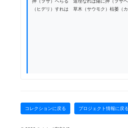
押（ヲサ）へらるゝ道理なれば陽に押（ヲサヘ
（ヒデリ）すれは　草木（サウモク）枯萎（カ
コレクションに戻る
プロジェクト情報に戻