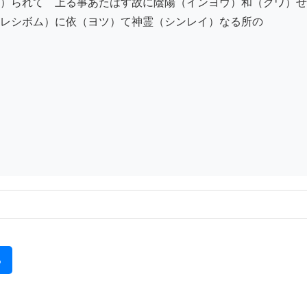
）られて　上る事あたはす故に陰陽（インヨウ）和（クワ）せ
レシボム）に依（ヨツ）て神霊（シンレイ）なる所の　

る