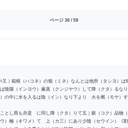
ページ 36 / 59
は陰陽（インヨウ）薫蒸（クンジヤウ）して降（クタ）るなり
）の中に水を入るは陰（イン）なり下より　火を燃（モヤ）す
ことし雨も亦是　に同し降（クタ）りて五｜穀（コク）品物（
ウ）極（キワメ）て　上（カ三）にあり少陰（セウイン）《割