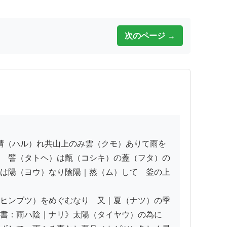
次のページ →
　譬（タトヘ）は甑（コシキ）の蓋（フタ）の
は陽（ヨウ）なり陰陽｜蒸（ム）して　釜の上
ヒンブツ）をめぐむなり　又｜夏（ナツ）の季
書：雨ハ陰｜ナリ》太陽（タイヤウ）の為に　