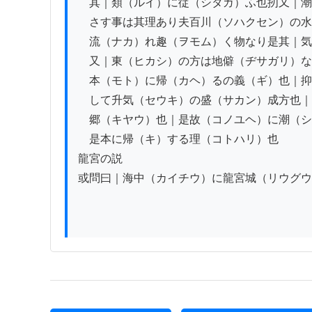
　其｜類（ルイ）に従（シタガ）ふ也扨又｜潮
　さす事は其理あり夫百川（ソハクセン）の水
　流（ナカ）れ趣（ヲモム）く物なり是其｜気
　又｜東（ヒカシ）の方は地僻（ヂサガリ）な
　本（モト）に帰（カヘ）るの義（ギ）也｜抑
　して升気（セウキ）の盛（サカン）成方也｜
　郷（キヤウ）也｜是故（コノユヘ）に潮（シ
　是本に帰（キ）する理（コトハリ）也

龍宮の説

或問曰｜海中（カイチウ）に龍宮城（リウグウ