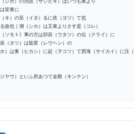
（シホ）の消息（サシヒキ）はいつも東より

は皆東に

（キ）の至（イタ）るに依（ヨツ）て也

る故也｜潮（シホ）は又東よりさす是（コレ）

（ソモ〻）東の方は卯辰（ウタツ）の位（クライ）に

辰（タツ）は龍変（レウヘン）の

ホ）は東（ヒカシ）に起（ヲコツ）て西海（サイカイ）に注（
ジヤウ）といふ所あつて金殿（キンテン）
