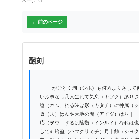
ページ: 51
← 前のページ
翻刻
          　がごとく潮（シホ）も何方よりさして何国（イヅク）へ引と

　いふ事なし凡人生れて気息（キソク）ありさ
　睡（ネム）れる時は形（カタチ）に神属（シ
　吸（ス）はんや天地の間（アイダ）は只｜一
　応（ヲウ）ずるは陰類（インルイ）なれは也
　して蚌蛤盈（ハマクリミチ）月｜蝕（シヨク