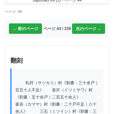
ページ: 44
← 前のページ
ページ 44 / 159
次のページ →
翻刻
          札狩（サツカリ）村《割書：三十余戸｜
百五十人不足》　　泉沢（イツミサワ）村
《割書：五十余戸｜二百五十余人》

釜谷（カマヤ）村《割書：二十戸不足｜八十
余人》　　　三石（ミツイシ）村《割書：三