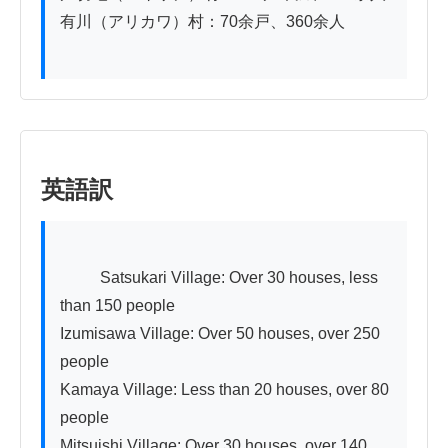
有川（アリカワ）村：70余戸、360余人

英語訳
          Satsukari Village: Over 30 houses, less 
than 150 people

Izumisawa Village: Over 50 houses, over 250 
people

Kamaya Village: Less than 20 houses, over 80 
people

Mitsuishi Village: Over 30 houses, over 140 