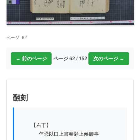
ページ: 62
← 前のページ
ページ 62 / 152
次のページ →
翻刻
          【右丁】

　　　　乍恐以口上書奉願上候御事
