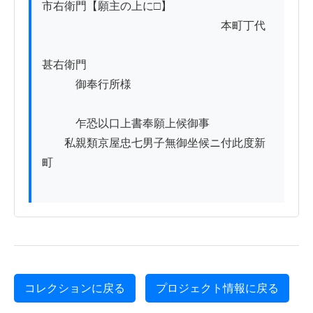
市右衛門【願主の上に□】

　　　　　　　　　　　　　　　　本町丁代

甚右衛門

　　　御奉行所様

　　　乍恐以口上書奉願上候御事

　　私親類京屋忠七男子無御坐候ニ付此度新
町　

コレクションに戻る
プロジェクト情報に戻る