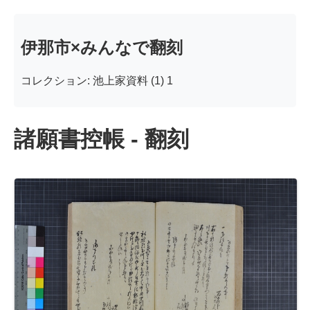
伊那市×みんなで翻刻
コレクション: 池上家資料 (1) 1
諸願書控帳 - 翻刻