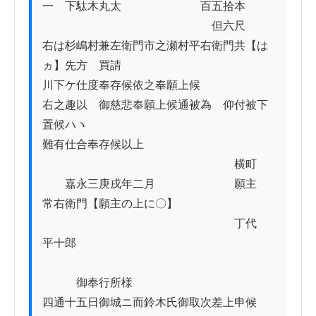
一　下駄木丸太　　　　　　　百五拾本

　　　　　　　　　　　　　　　但六尺

右は杉嶋村兼左衛門市之瀬村平右衛門共【は
ヵ】先方ゟ買請

川下ケ仕度奉存候依之奉願上候

右之趣以　御慈悲奉願上候通被為　仰付被下
置候ハヽ

難有仕合奉存候以上

　　　　　　　　　　　　　　　　　横町

　　嘉永三庚戌年二月　　　　　　　願主　
常右衛門【願主の上に〇】

　　　　　　　　　　　　　　　　　丁代　
平十郎

　　　御奉行所様

四通十五日御城ニ而鈴木氏御取次差上申候