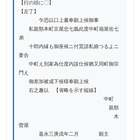
【行の頭に〇】

【左丁】

　　　　乍恐以口上書奉願上候御事

　　私親類本町京屋忠七義此度中町扇屋佐七
弟

　　十郎内縁も御座候ニ付貰請私娘つるよニ
妻合

　　中町え別家為仕度内談仕候猶又同町御宗
門え

　　御差加被成下候様奉願上候

　　右之趣以　【省略を示す縦線】

　　　　　　　　　　　　　　　　　中町

　　　　　　　　　　　　　　　　　　親類

　　　　　　　　　　　　　　　　　　　木
曽屋

　　　　嘉永三庚戌年二月　　　　願主　　