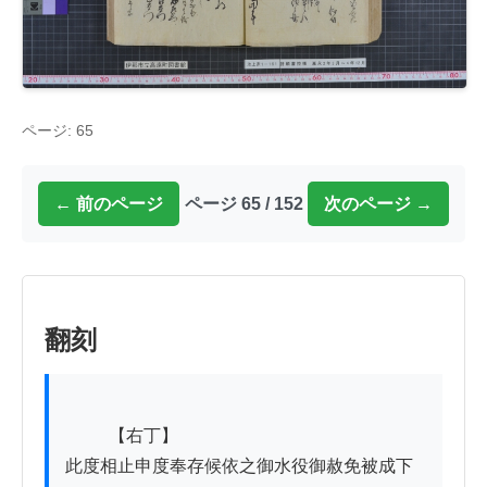
ページ: 65
← 前のページ
ページ 65 / 152
次のページ →
翻刻
          【右丁】

此度相止申度奉存候依之御水役御赦免被成下