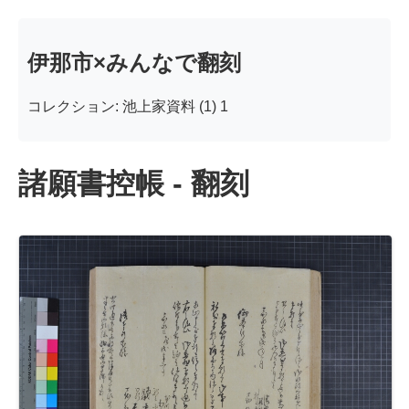
伊那市×みんなで翻刻
コレクション: 池上家資料 (1) 1
諸願書控帳 - 翻刻