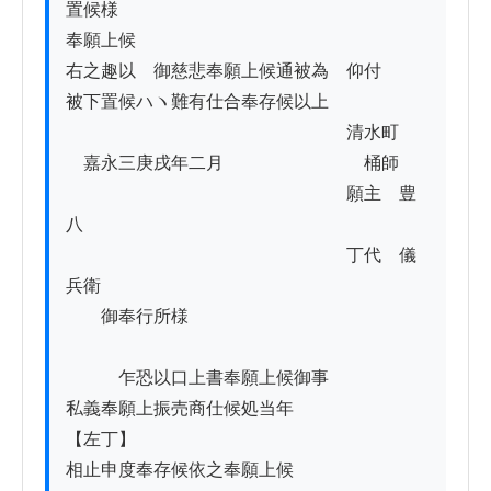
置候様

奉願上候

右之趣以　御慈悲奉願上候通被為　仰付

被下置候ハヽ難有仕合奉存候以上

　　　　　　　　　　　　　　　　清水町

　嘉永三庚戌年二月　　　　　　　　桶師

　　　　　　　　　　　　　　　　願主　豊
八

　　　　　　　　　　　　　　　　丁代　儀
兵衛

　　御奉行所様

　　　乍恐以口上書奉願上候御事

私義奉願上振売商仕候処当年

【左丁】

相止申度奉存候依之奉願上候
