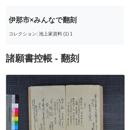
伊那市×みんなで翻刻
コレクション: 池上家資料 (1) 1
諸願書控帳 - 翻刻