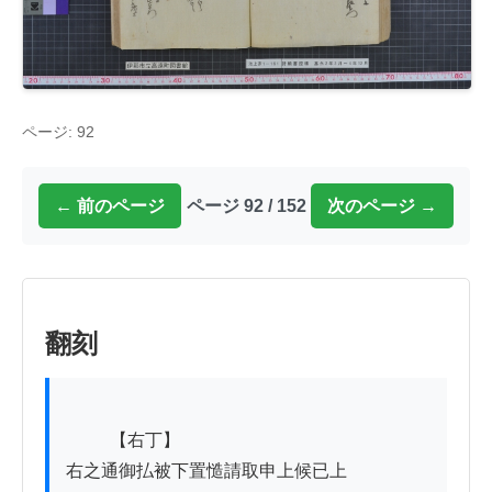
ページ: 92
← 前のページ
ページ 92 / 152
次のページ →
翻刻
          【右丁】

右之通御払被下置慥請取申上候已上
