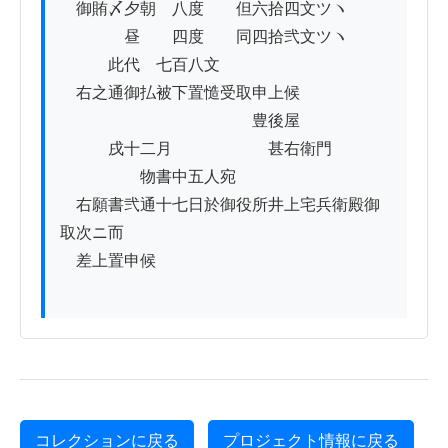
　御賄〆夕朝　八度　　但六拾四文ツヽ

　　　　昼　　四度　　同四拾弐文ツヽ

　　　此代　七百八文

　右之通御払被下置慥受取申上候

　　　　　　　　　　　　豊後屋

　　　戌十二月　　　　　　甚右衛門

　　　　　物書中五人宛

　右願書弐通十七日於御役所井上宅兵衛殿御
取次ニ而

　差上置申候

コレクションに戻る
プロジェクト情報に戻る