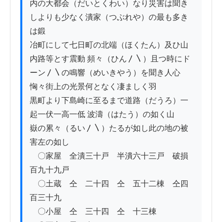
内の大都会（だいとくわい）なり災害は聞き
しよりも少なく潰家（つぶれや）の最も多き
は鍛

冶町にして七日町の北端（ほくたん）及ひ山
内路等とす震動 頻々（ひん〳〵）且つ時にド

ーン〳〵の鳴響（めいきやう）を聞き人心
恟々街上の光景何となく凄ましく羽

黒町より下島崎に至るまで道路（だうろ）一
起一伏一高一低 波濤（はたう）の如く山

嶽の累々（るい〳〵）たるが如し此の地の被
害左の如し

　〇家屋　全潰三十戸　半潰六十三戸　破損
百九十九戸

　〇土蔵　仝　二十四　仝　五十二棟　仝四
百三十九

　〇小屋　仝　三十四　仝　十三棟
