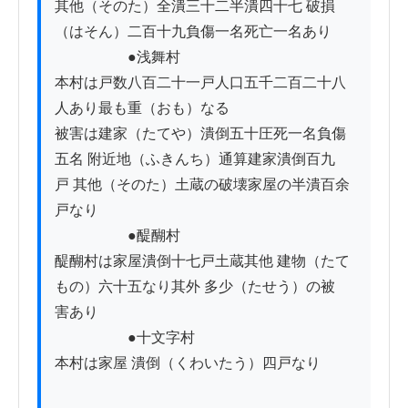
其他（そのた）全潰三十二半潰四十七 破損
（はそん）二百十九負傷一名死亡一名あり

　　　　　●浅舞村

本村は戸数八百二十一戸人口五千二百二十八
人あり最も重（おも）なる

被害は建家（たてや）潰倒五十圧死一名負傷
五名 附近地（ふきんち）通算建家潰倒百九

戸 其他（そのた）土蔵の破壊家屋の半潰百余
戸なり

　　　　　●醍醐村

醍醐村は家屋潰倒十七戸土蔵其他 建物（たて
もの）六十五なり其外 多少（たせう）の被

害あり

　　　　　●十文字村

本村は家屋 潰倒（くわいたう）四戸なり
