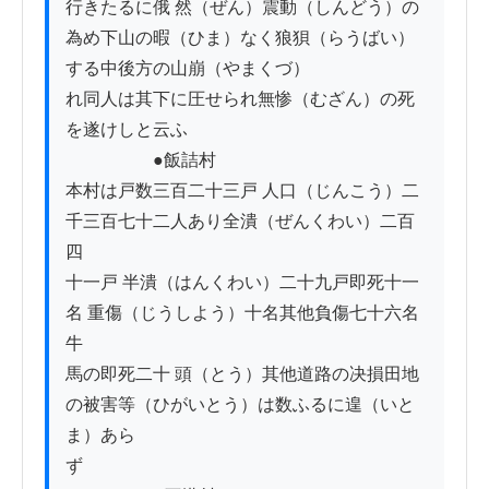
行きたるに俄 然（ぜん）震動（しんどう）の
為め下山の暇（ひま）なく狼狽（らうばい）
する中後方の山崩（やまくづ）

れ同人は其下に圧せられ無惨（むざん）の死
を遂けしと云ふ

　　　　　●飯詰村

本村は戸数三百二十三戸 人口（じんこう）二
千三百七十二人あり全潰（ぜんくわい）二百
四

十一戸 半潰（はんくわい）二十九戸即死十一
名 重傷（じうしよう）十名其他負傷七十六名
牛

馬の即死二十 頭（とう）其他道路の决損田地
の被害等（ひがいとう）は数ふるに遑（いと
ま）あら

ず
