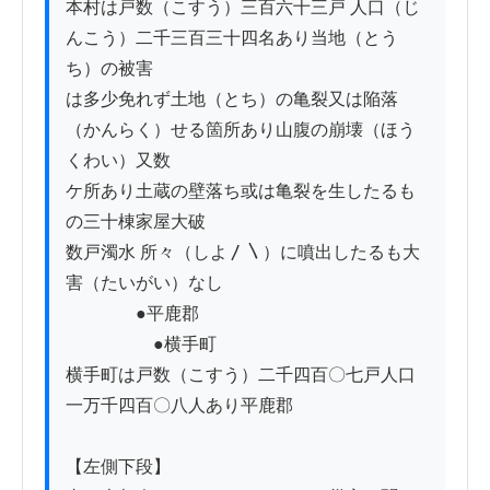
本村は戸数（こすう）三百六十三戸 人口（じ
んこう）二千三百三十四名あり当地（とう
ち）の被害

は多少免れず土地（とち）の亀裂又は陥落
（かんらく）せる箇所あり山腹の崩壊（ほう
くわい）又数

ケ所あり土蔵の壁落ち或は亀裂を生したるも
の三十棟家屋大破

数戸濁水 所々（しよ〳〵）に噴出したるも大
害（たいがい）なし

　　　　●平鹿郡

　　　　　●横手町

横手町は戸数（こすう）二千四百〇七戸人口
一万千四百〇八人あり平鹿郡

【左側下段】
