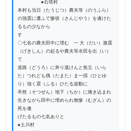
　　　　　●石塔村

本村も当日（たうじつ）農夫等（のうふら）
の強震に遭ふて惨状（さんじやう）を遂けた
るもの少なから

す

〇七名の農夫田中に埋む　一 大（だい）激震
（げきしん）の起るや農夫等水田を出（い）
て

道路（どうろ）に奔り逃けんと焦立（いら
た）つれども偶（たまた）ま一揺（ひとゆ
り）強く震（ふる）ひたる波動に

卒然（そつぜん）地下（ちか）に捲き込まれ
生きながら田中に埋められ無惨（むざん）の
死を遂

げたるもの七名ありと

●土川村
