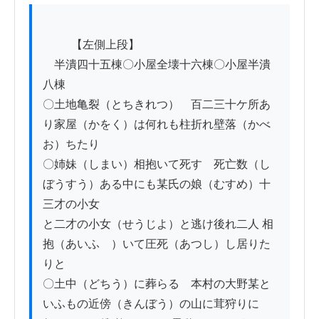
          【左側上段】

　半潰四十五棟〇小屋全壊十六棟〇小屋半潰
八棟

〇土地亀裂（とちきれつ）　百二三十ケ所あ
り家屋（かをく）は何れも柱折れ壁落（かべ
お）ちたり

〇姉妹（しまい）相抱いて死す　死亡数（し
ぼうすう）ある中にも某氏の娘（むすめ）十
三才の小女

と二才の小女（せうじよ）と逃け後れ二人 相
抱（あいふゝ）いて圧死（あつし）し居りた
りと

〇土中（どちう）に葬らる　本村の大野某と
いふもの近傍（きんぼう）の山に茸狩りに
