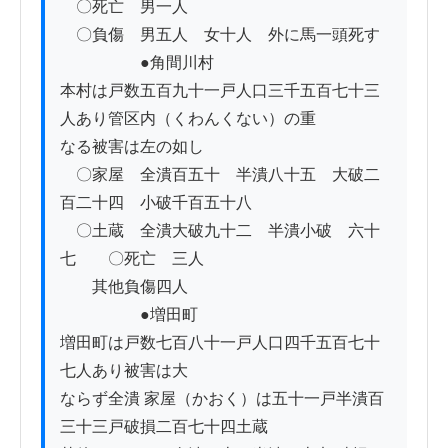
　〇死亡　男一人

　〇負傷　男五人　女十人　外に馬一頭死す

　　　　　●角間川村

本村は戸数五百九十一戸人口三千五百七十三
人あり管区内（くわんくない）の重

なる被害は左の如し

　〇家屋　全潰百五十　半潰八十五　大破二
百二十四　小破千百五十八

　〇土蔵　全潰大破九十二　半潰小破　六十
七　　〇死亡　三人

　　其他負傷四人

　　　　　●増田町

増田町は戸数七百八十一戸人口四千五百七十
七人あり被害は大

ならず全潰 家屋（かおく）は五十一戸半潰百
三十三戸破損二百七十四土蔵
