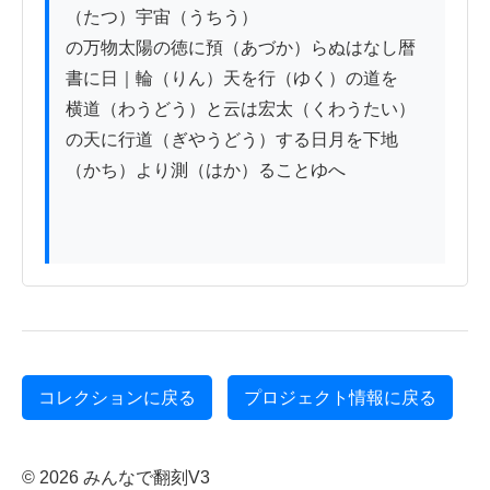
（たつ）宇宙（うちう）

の万物太陽の徳に預（あづか）らぬはなし暦
書に日｜輪（りん）天を行（ゆく）の道を

横道（わうどう）と云は宏太（くわうたい）
の天に行道（ぎやうどう）する日月を下地
（かち）より測（はか）ることゆへ

コレクションに戻る
プロジェクト情報に戻る
© 2026 みんなで翻刻V3