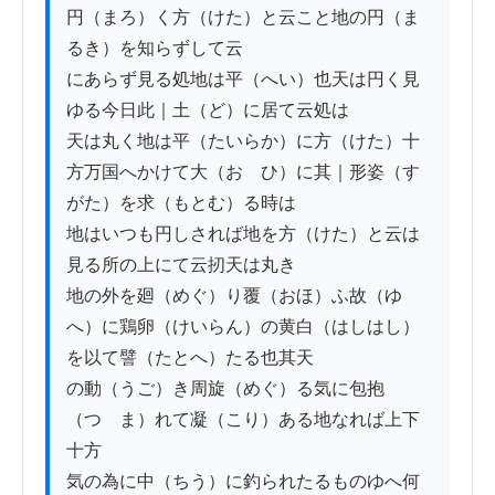
円（まろ）く方（けた）と云こと地の円（ま
るき）を知らずして云

にあらず見る処地は平（へい）也天は円く見
ゆる今日此｜土（ど）に居て云処は

天は丸く地は平（たいらか）に方（けた）十
方万国へかけて大（おゝひ）に其｜形姿（す
がた）を求（もとむ）る時は

地はいつも円しされば地を方（けた）と云は
見る所の上にて云扨天は丸き

地の外を廻（めぐ）り覆（おほ）ふ故（ゆ
へ）に鶏卵（けいらん）の黄白（はしはし）
を以て譬（たとへ）たる也其天

の動（うご）き周旋（めぐ）る気に包抱
（つゝま）れて凝（こり）ある地なれば上下
十方ゟ

気の為に中（ちう）に釣られたるものゆへ何