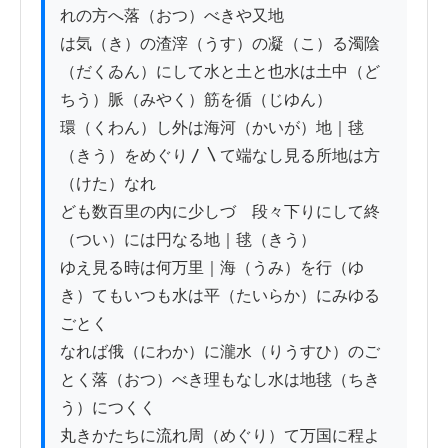
れの方へ落（おつ）べきや又地

は気（き）の渣滓（うす）の凝（こ）る濁陰
（だくゐん）にして水と土と也水は土中（ど
ちう）脈（みやく）筋を循（じゆん）

環（くわん）し外は海河（かいが）地｜毬
（きう）をめぐり〳〵て端なし見る所地は方
（けた）なれ

ども数百里の内に少しづゝ段々下りにして終
（つい）には円なる地｜毬（きう）

ゆえ見る時は何万里｜海（うみ）を行（ゆ
き）てもいつも水は平（たいらか）にみゆる
ごとく

なれば俄（にわか）に瀧水（りうすひ）のご
とく落（おつ）べき理もなし水は地毬（ちき
う）につくく

丸きかたちに流れ周（めぐり）て万国に程よ