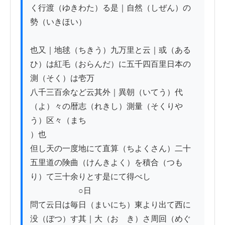
く行渡（ゆきわた）る是｜自然（しぜん）の
勢（いきほい）

也又｜地毬（ちきう）九万里と云｜或（ある
ひ）は紅毛（おらんだ）に五千四百里日本の
測（そく）は壱万

八千三百余など云其外｜異朝（いてう）代
（よ）々の暦志（れきし）測量（そくりや
う）区々（まち

）也

但し天の一度地にて直算（ちよくさん）二十
五里道の険曲（けんきよく）を積合（つも
り）て三十余りとす是にて得べし

　　　　　　○日

問て云日は毎日（まいにち）東より出て西に
没（ぼつ）す其｜大（おゝき）さ周回（めぐ