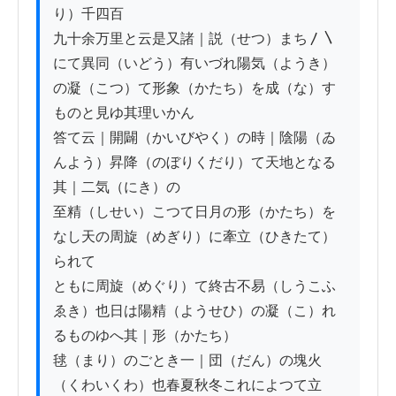
り）千四百

九十余万里と云是又諸｜説（せつ）まち〳〵
にて異同（いどう）有いづれ陽気（ようき）

の凝（こつ）て形象（かたち）を成（な）す
ものと見ゆ其理いかん

答て云｜開闢（かいびやく）の時｜陰陽（ゐ
んよう）昇降（のぼりくだり）て天地となる
其｜二気（にき）の

至精（しせい）こつて日月の形（かたち）を
なし天の周旋（めぎり）に牽立（ひきたて）
られて

ともに周旋（めぐり）て終古不易（しうこふ
ゑき）也日は陽精（ようせひ）の凝（こ）れ
るものゆへ其｜形（かたち）

毬（まり）のごとき一｜団（だん）の塊火
（くわいくわ）也春夏秋冬これによつて立