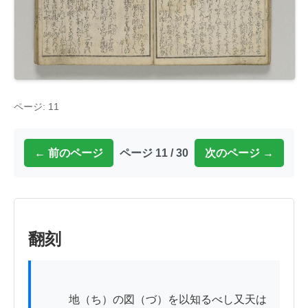
ページ: 11
← 前のページ
ページ 11 / 30
次のページ →
翻刻
          地（ち）の図（づ）を以知るべし又天は