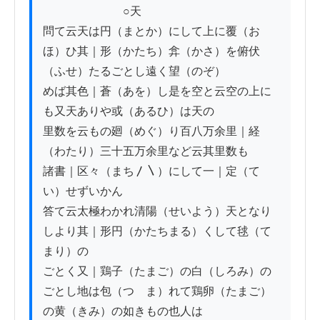
　　　　　　　○天

問て云天は円（まとか）にして上に覆（お
ほ）ひ其｜形（かたち）弇（かさ）を俯伏
（ふせ）たるごとし遠く望（のぞ）

めば其色｜蒼（あを）し是を空と云空の上に
も又天ありや或（あるひ）は天の

里数を云もの廻（めぐ）り百八万余里｜経
（わたり）三十五万余里など云其里数も

諸書｜区々（まち〳〵）にして一｜定（て
い）せずいかん

答て云太極わかれ清陽（せいよう）天となり
しより其｜形円（かたちまる）くして毬（て
まり）の

ごとく又｜鶏子（たまご）の白（しろみ）の
ごとし地は包（つゝま）れて鶏卵（たまご）
の黄（きみ）の如きもの也人は
