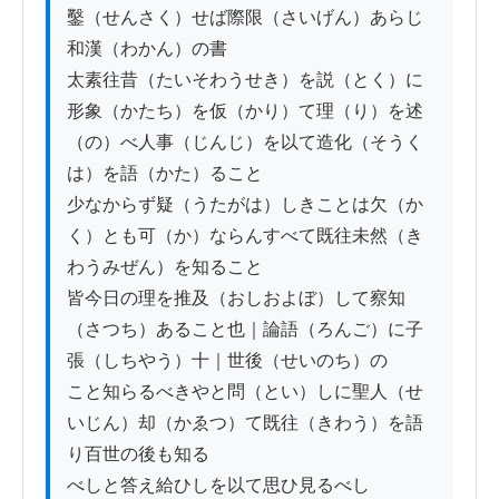
鑿（せんさく）せば際限（さいげん）あらじ
和漢（わかん）の書

太素往昔（たいそわうせき）を説（とく）に
形象（かたち）を仮（かり）て理（り）を述
（の）べ人事（じんじ）を以て造化（そうく
は）を語（かた）ること

少なからず疑（うたがは）しきことは欠（か
く）とも可（か）ならんすべて既往未然（き
わうみぜん）を知ること

皆今日の理を推及（おしおよぼ）して察知
（さつち）あること也｜論語（ろんご）に子
張（しちやう）十｜世後（せいのち）の

こと知らるべきやと問（とい）しに聖人（せ
いじん）却（かゑつ）て既往（きわう）を語
り百世の後も知る

べしと答え給ひしを以て思ひ見るべし
