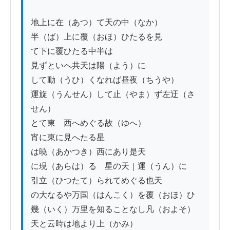
地上に在（あつ）て天の中（なか）

半（ば）上に覆（おほ）ひたるを見

て下に覆ひたる中半は

見ずといへ共天は陽（よう）に

して動（うひ）くなれば昼夜（ちうや）

運旋（うんせん）して止（やま）ず左迂（さ
せん）

とて東ゟ西へめぐる故（ゆへ）

宵に東に見へたる星

は暁（あかつき）西にあり是天

に現（あらは）るゝ星の天｜運（うん）に

引立（ひつたて）られてめぐる也天

の大なるや万国（はんこく）を覆（おほ）ひ
幾（いく）万里を知ることなし凡（およそ）
天と云時は地より上（かみ）
