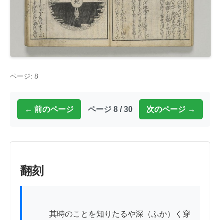
ページ: 8
← 前のページ
ページ 8 / 30
次のページ →
翻刻
          其時のことを知りたるや深（ふか）く穿