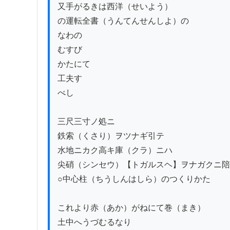
又手がるきは西洋（せいよう）

の運転全書（うんてんせんしよ）の

なわの

むすび

かたにて

工夫す

べし

三尺三寸ノ処ニ

鉄索（くさり）ヲツナギ引テ

水地ニカク高キ庫（クラ）ニハ

尖硝（シンセウ）【トガルスヘ】ヲナガクニ陪
○中心柱（ちうしんはしら）のつくりかた

これより赤（あか）がねにて巻（まき）

土中へうづむるなり
