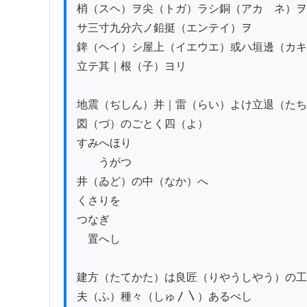
梢（スヘ）ヲ尖（トガ）ラシ銅（アカゝネ）ヲ
サ三寸九分六ノ鉛挺（エンテイ）ヲ

錍（ヘイ）シ屋上（イエウエ）或ハ垣邊（カキ
立テ其｜根（子）ヨリ

地震（ぢしん）并｜雷（らい）よけ立退（たち
図（づ）のごとく四（よ）

すみへほり

　　うがつ

井（ゐど）の中（なか）へ

くさりを

つなぎ

　置へし

建方（たてかた）は良匠（りやうしやう）の工
夫（ふ）種々（しゅ〳〵）あるべし
