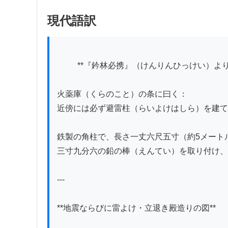
現代語訳
          **『鈐林必携』（けんりんひっけい）より**

火薬庫（くらのこと）の条に曰く：

近傍には必ず避雷柱（らいよけはしら）を建て
鉄製の角柱で、長さ一丈六尺五寸（約5メート
三寸九分六の鉛の棒（えんてい）を取り付け、
---

**地震ならびに雷よけ・立退き殿造りの図**
