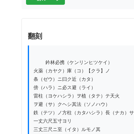
翻刻
          鈐林必携（ケンリンヒツケイ）

火薬（カヤク）庫（コ）【クラ】ノ

条（ゼウ）ニ曰ク近（カタ）

傍（ハラ）ニ必ス避（ライ）

雷柱（ヨケハシラ）ヲ植（タテ）テ天火

ヲ避（サ）クヘシ其法（ソノハウ）

鉄（テツ）ノ方柱（カタハシラ）長（ナカ）サ

一丈六尺五寸ヨリ

三丈三尺ニ至（イタ）ルモノ其
