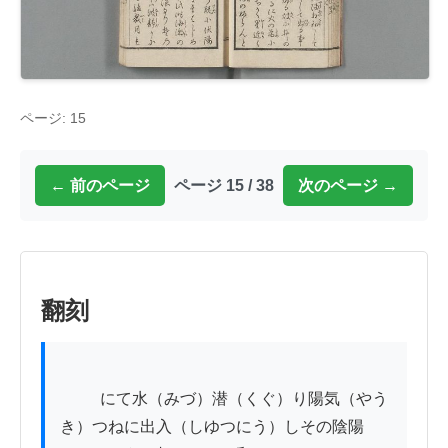
ページ: 15
← 前のページ
ページ 15 / 38
次のページ →
翻刻
          にて水（みづ）潜（くぐ）り陽気（やう
き）つねに出入（しゆつにう）しその陰陽