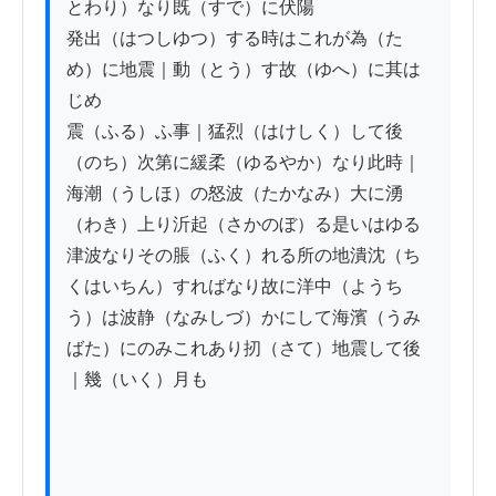
とわり）なり既（すで）に伏陽

発出（はつしゆつ）する時はこれが為（た
め）に地震｜動（とう）す故（ゆへ）に其は
じめ

震（ふる）ふ事｜猛烈（はけしく）して後
（のち）次第に緩柔（ゆるやか）なり此時｜
海潮（うしほ）の怒波（たかなみ）大に湧
（わき）上り沂起（さかのぼ）る是いはゆる
津波なりその脹（ふく）れる所の地潰沈（ち
くはいちん）すればなり故に洋中（ようち
う）は波静（なみしづ）かにして海濱（うみ
ばた）にのみこれあり扨（さて）地震して後
｜幾（いく）月も
