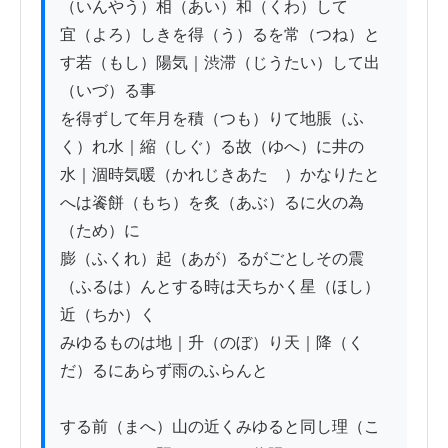
（いんやう）相（あい）和（くわ）して

宜（よろ）しきを得（う）るを常（つね）と
す若（もし）陽気｜渋滞（じうたい）して出
（いづ）る事

を得ずして年月を積（つも）りて地脹（ふ
く）れ水｜縮（しぐ）る故（ゆへ）に井の

水｜涸時気暖（かれじきあたゝ）かなりたと
へは餈餅（もち）を炙（あぶ）るに火の為
（ため）に

膨（ふくれ）起（あが）るがごとしその震
（ふるは）んとする時は天ちかく星（ほし）
近（ちか）く

みゆるものは地｜升（のぼ）り天｜降（く
だ）るにあらず雨のふらんと

する前（まへ）山の近くみゆると同し理（こ