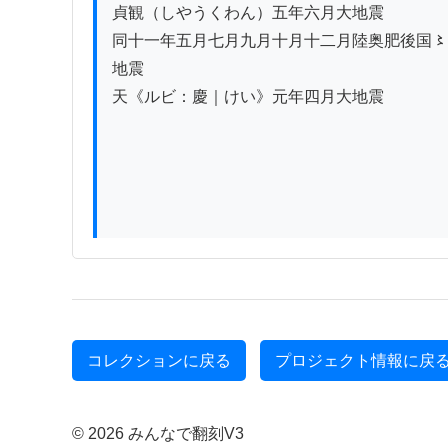
貞観（しやうくわん）五年六月大地震

同十一年五月七月九月十月十二月陸奥肥後国〻
地震

天《ルビ：慶｜けい》元年四月大地震

コレクションに戻る
プロジェクト情報に戻
© 2026 みんなで翻刻V3