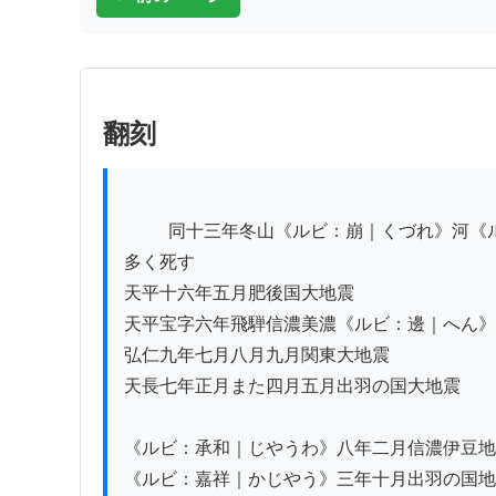
翻刻
          同十三年冬山《ルビ：崩｜くづれ》河《ルビ：涌｜わき》諸国の民家《ルビ：寺塔破壊｜じとうはえ》人馬

多く死す

天平十六年五月肥後国大地震

天平宝字六年飛騨信濃美濃《ルビ：邊｜へん》
弘仁九年七月八月九月関東大地震

天長七年正月また四月五月出羽の国大地震

《ルビ：承和｜じやうわ》八年二月信濃伊豆地
《ルビ：嘉祥｜かじやう》三年十月出羽の国地