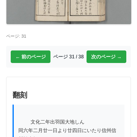
ページ: 31
← 前のページ
ページ 31 / 38
次のページ →
翻刻
          文化二年出羽国大地しん

同六年二月廿一日より廿四日にいたり信州信