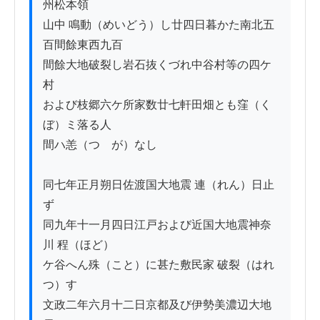
州松本領

山中 鳴動（めいどう）し廿四日暮かた南北五
百間餘東西九百

間餘大地破裂し岩石抜くづれ中谷村等の四ケ
村

および枝郷六ケ所家数廿七軒田畑とも窪（く
ぼ）ミ落る人

間ハ恙（つゝが）なし

同七年正月朔日佐渡国大地震 連（れん）日止
ず

同九年十一月四日江戸および近国大地震神奈
川 程（ほど）

ケ谷へん殊（こと）に甚た敷民家 破裂（はれ
つ）す

文政二年六月十二日京都及び伊勢美濃辺大地