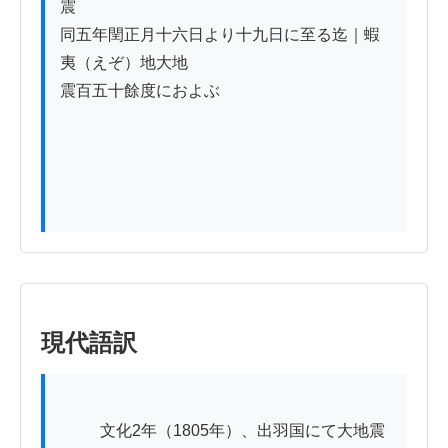
震

同五年閏正月十六日より十九日に至る迄｜蝦
夷（えぞ）地大地

震百五十餘度におよぶ

現代語訳
          文化2年（1805年）、出羽国にて大地震