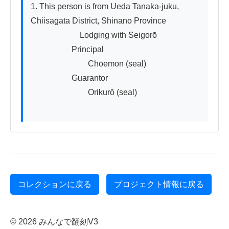
1. This person is from Ueda Tanaka-juku, 
Chiisagata District, Shinano Province

　　　　　　Lodging with Seigorō

　　　　　Principal

　　　　　　　Chōemon (seal)

　　　　　Guarantor

　　　　　　　Orikurō (seal)

コレクションに戻る
プロジェクト情報に戻る
© 2026 みんなで翻刻V3