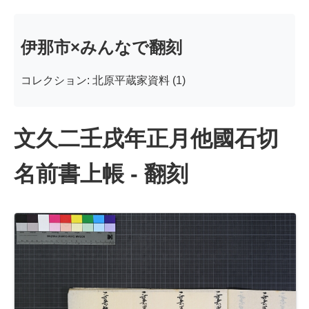
伊那市×みんなで翻刻
コレクション: 北原平蔵家資料 (1)
文久二壬戌年正月他國石切
名前書上帳 - 翻刻