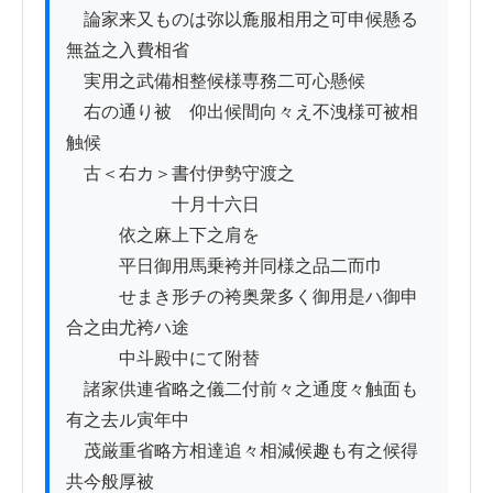
　論家来又ものは弥以麁服相用之可申候懸る
無益之入費相省

　実用之武備相整候様専務二可心懸候

　右の通り被　仰出候間向々え不洩様可被相
触候

　古＜右カ＞書付伊勢守渡之

　　　　　　十月十六日

　　　依之麻上下之肩を

　　　平日御用馬乗袴并同様之品二而巾

　　　せまき形チの袴奥衆多く御用是ハ御申
合之由尤袴ハ途

　　　中斗殿中にて附替

　諸家供連省略之儀二付前々之通度々触面も
有之去ル寅年中

　茂厳重省略方相達追々相減候趣も有之候得
共今般厚被
