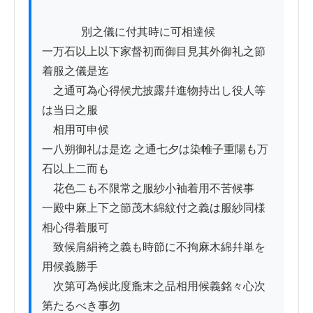
          　別之儀に付其時に可相達候

一万石以上以下家督初而御目見其外御礼之節
着服之儀是迄

　之通可為心得候尤披露幷進物持出し役人等
は当日之服

　相用可申候

一八朔御礼は是迄 之通七夕は染帷子重陽も万
石以上二而も

　花色二も不限常之服紗小袖着用不苦候事

一殿中麻上下之節茂木綿紋付之義は服紗同様
相心得着服可

　致候肩絹袴之義も時節に不拘麻木綿幷単を
用候義勝手

　次第可為候此度麁末之品相用候義銘々心次
第たるべき事勿
