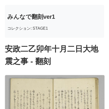
みんなで翻刻ver1
コレクション: STAGE1
安政二乙卯年十月二日大地
震之事 - 翻刻