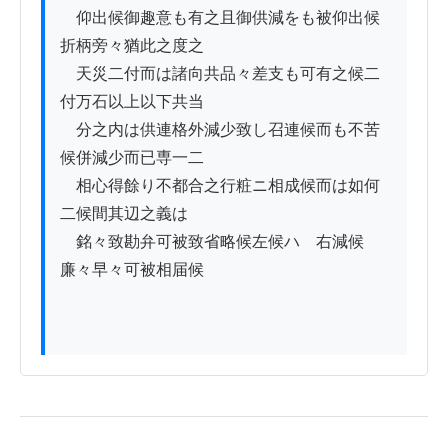
　仰出候御趣意も有之且御供減をも被仰出候
折柄旁々猶此之度之

　天災二付而は諸向共品々差支も可有之候二
付万石以上以下共当

　分之内は供連格外減少致し召連候而も不苦
候併減少而已専一二

　相心得餘り不都合之行粧ニ相成候而は如何
二候間其辺之義は

　銘々致勘弁可被致省略候左候ハゝ右減候
廉々早々可被相届候
