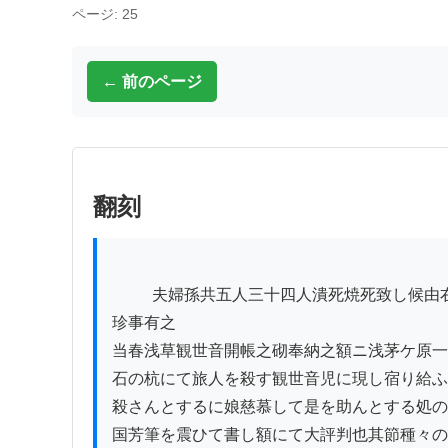
ページ: 25
← 前のページ
翻刻
          夫婦孫共五人三十四人潰死焼死致し候由右岡本大難一件ニ付

珍事有之

当春浅草観世音開帳之砌奉納之額ニ浅茅ケ原一
石の杭にて旅人を殺す観世音児に現し宿り給ふ
殺さんとするに娘慈慕して是を助んとする処の
国芳筆を震ひて書し額にて大評判也其節種々の俗