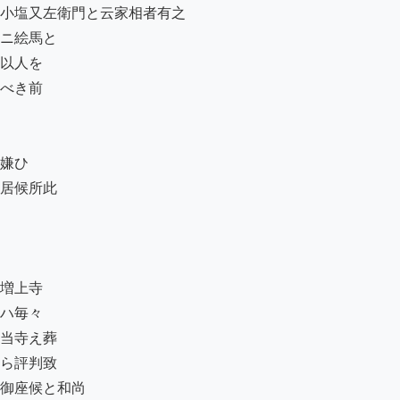
小塩又左衛門と云家相者有之

ニ絵馬と　　

以人を

べき前

嫌ひ

居候所此

増上寺

ハ毎々ゟ

当寺え葬

ら評判致

御座候と和尚
