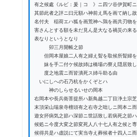
有之候處《ルビ：爰｜コゝ》ニ四ツ谷伊賀町ニ
其節此者之評ニ曰元額ハ神前え馬を画て納し故
名付夫ゟ稲荷エハ狐を画荒神へ鶏を画共刃物を
害さんとする額を未だ見ん是大なる禍災の来る
表なりというとなり

　　　卯三月開帳之節

　　但岡本屋娘二人有之婦え聟を取候所聟婦を
　　妹を手二付ケ候故姉は橋場の寮え隠居致し
　　度之地震ニ而皆潰死ス姉斗助る由

　いにしへの石乃杭をかくぞとハ

　　　神のしらせるいせの岡本

右岡本や長兵衛菩提所ハ新鳥越二丁目浄土宗芝
末頂栄山瑞泉寺檀頭有之右寺之咄しニ岡本ニ而
遊女抔病気之節ハ深節ニ世話致し若病死之節ハ
候処ニ今度大変之節変死人八十七人有之候と専
候得共是ハ虚説にて実当寺え葬候者十四人ニ而