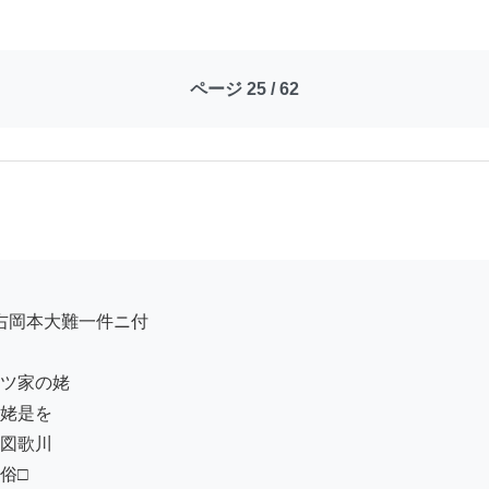
ページ 25 / 62
ツ家の姥

姥是を

図歌川

□
