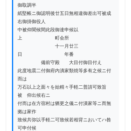
御取調半

紙堅帳ニ御認明後廿五日無相違御差出可被成
右御掛御役人

中被仰聞候間此段御達申候以
上　　　　　　　町会所

　　　　　　　　十一月廿三
日　　　　　　　　　年番

　　　　　備前守殿　　大目付御目付え

此度地震二付御府内潰家類焼等多有之候ニ付
而は

万石以上之面々を始精々手軽二普請可致旨
被　仰出候右ニ

付而は在方宿村は猶更之儀ニ付潰家等ニ而無
拠は家作

致候共弥以手軽二可致候若相背ニおいてハ咎
可申付候
