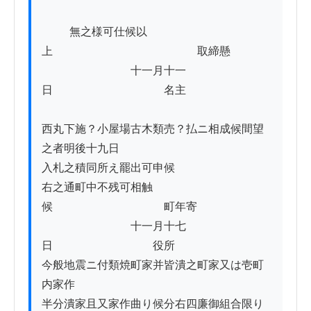
          無之様可仕候以
上　　　　　　　　　　　　　取締懸

　　　　　　　　十一月十一
日　　　　　　　　　　名主

西丸下施？小屋場古木類売？払ニ相成候間望
之者明後十九日

入札之積同所え罷出可申候

右之通町中不残可相触
候　　　　　　　　　　町年寄

　　　　　　　　十一月十七
日　　　　　　　　　役所

今般地震ニ付類焼町家并皆潰之町家又は壱町
内家作

半分潰家且又家作曲り候分右四廉御組合限り