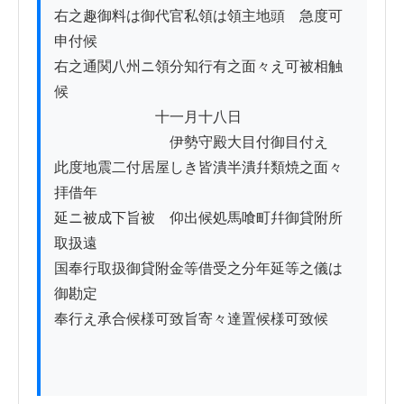
右之趣御料は御代官私領は領主地頭ゟ急度可
申付候

右之通関八州ニ領分知行有之面々え可被相触
候

　　　　　　　十一月十八日

　　　　　　　　伊勢守殿大目付御目付え

此度地震二付居屋しき皆潰半潰幷類焼之面々
拝借年

延ニ被成下旨被　仰出候処馬喰町幷御貸附所
取扱遠

国奉行取扱御貸附金等借受之分年延等之儀は
御勘定

奉行え承合候様可致旨寄々達置候様可致候
