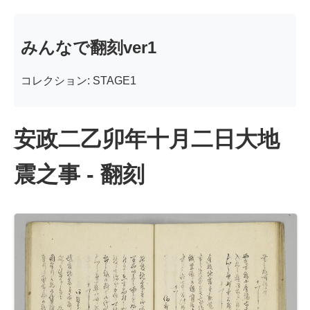
みんなで翻刻ver1
コレクション: STAGE1
安政二乙卯年十月二日大地
震之事 - 翻刻