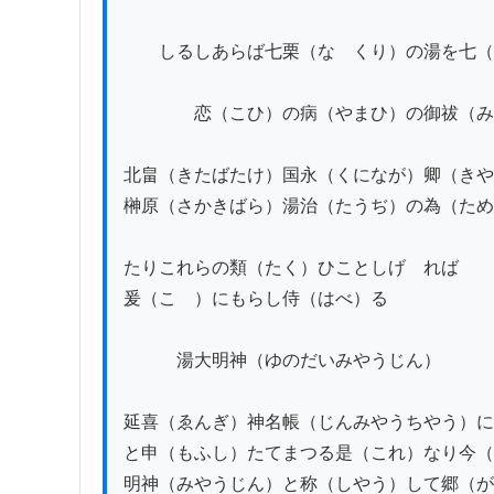
　　しるしあらば七栗（なゝくり）の湯を七（
　　　　恋（こひ）の病（やまひ）の御祓（み
北畠（きたばたけ）国永（くになが）卿（きや
榊原（さかきばら）湯治（たうぢ）の為（ため
たりこれらの類（たく）ひことしげゝれば

爰（こゝ）にもらし侍（はべ）る

　　　湯大明神（ゆのだいみやうじん）

延喜（ゑんぎ）神名帳（じんみやうちやう）に
と申（もふし）たてまつる是（これ）なり今（
明神（みやうじん）と称（しやう）して郷（が