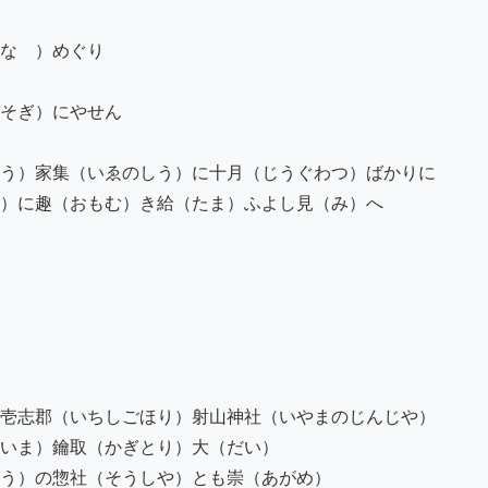
なゝ）めぐり

そぎ）にやせん

う）家集（いゑのしう）に十月（じうぐわつ）ばかりに

）に趣（おもむ）き給（たま）ふよし見（み）へ

壱志郡（いちしごほり）射山神社（いやまのじんじや）

いま）鑰取（かぎとり）大（だい）

う）の惣社（そうしや）とも崇（あがめ）
