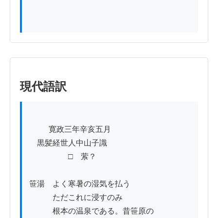
現代語訳
          寛政三年辛亥五月

　黒髪経世人中山子識

　　　　　□　萦？

笹湯　よく寒暑の湿気を払う

　　　ただこれに浸すのみ

　　　根本の温泉である。昔笹原の
