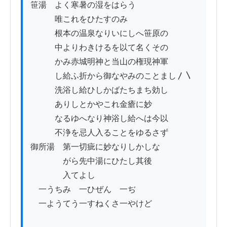
笹湯　よく寒暑の湿をはらう

　　　唯これをひたすのみ

　　　根本の温泉なりいにしへ笹原の

　　　中よりわきけるを以て名くその

　　　かみ赤城明神と当山の権現神軍

　　　し給ふ折から御なやみのことまし〳〵

　　　洗浴し給ひしかばたちまち効し

　　　ありしとかやこれ金瘡に妙

　　　なるゆへなり神浴し給へは今以

　　　不浄を忌人入ることをゆるさず

御所湯　第一切疵に妙なりしかしな

　　　　がら先中湯にひたし其後

　　　　入てよし

　一うちみ　一ひぜん　一ぢ

　一ようてう一すねくさ一やけど
