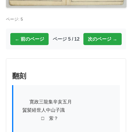
ページ: 5
← 前のページ
ページ 5 / 12
次のページ →
翻刻
          寛政三龍集辛亥五月

　鬒髪経世人中山子識

　　　　　□　萦？
