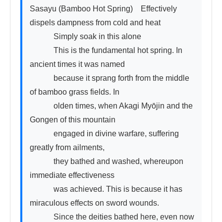
Sasayu (Bamboo Hot Spring)　Effectively 
dispels dampness from cold and heat

　　　Simply soak in this alone

　　　This is the fundamental hot spring. In 
ancient times it was named

　　　because it sprang forth from the middle 
of bamboo grass fields. In

　　　olden times, when Akagi Myōjin and the 
Gongen of this mountain

　　　engaged in divine warfare, suffering 
greatly from ailments,

　　　they bathed and washed, whereupon 
immediate effectiveness

　　　was achieved. This is because it has 
miraculous effects on sword wounds.

　　　Since the deities bathed here, even now
