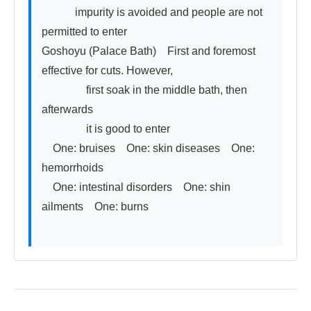
　　　impurity is avoided and people are not 
permitted to enter

Goshoyu (Palace Bath)　First and foremost 
effective for cuts. However,

　　　　first soak in the middle bath, then 
afterwards

　　　　it is good to enter

　One: bruises　One: skin diseases　One: 
hemorrhoids

　One: intestinal disorders　One: shin 
ailments　One: burns
