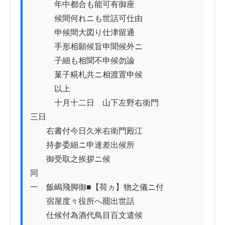
　　　年中都合も能可有御座

　　　候間何れニも世話可仕由

　　　申候間大図り仕津留通

　　　手形相願候旨申聞候外ニ

　　　子細も相聞不申候勿論

　　　菓子糀札共ニ相渡置申候

　　　以上

　　　十月十二日　山下左野右衛門

三日

　　右書付今日久米右衛門殿江

　　持参委細ニ申達差出候所

　　御受取之挨拶ニ候

同

一　飯嶋飛脚御■【荷ヵ】物之儀ニ付

　　宿屋度々役所へ罷出世話

　　仕候付為酒代鳥目百文遣候
