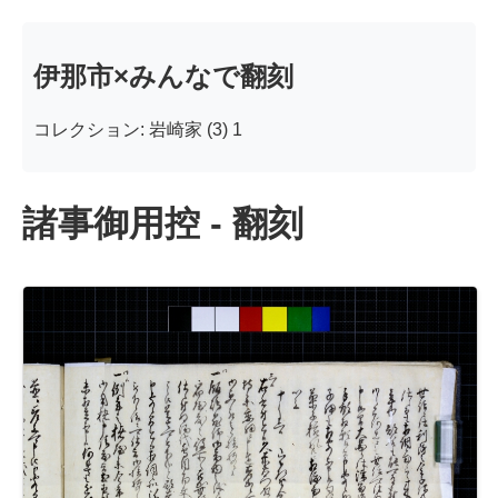
伊那市×みんなで翻刻
コレクション: 岩崎家 (3) 1
諸事御用控 - 翻刻