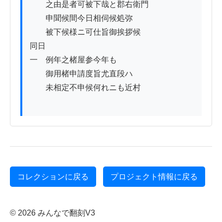
　　之由是者可被下哉と郡右衛門

　　申聞候間今日相伺候処弥

　　被下候様ニ可仕旨御挨拶候

同日

一　例年之楮屋参今年も

　　御用楮申請度旨尤直段ハ

　　未相定不申候何れニも近村

コレクションに戻る
プロジェクト情報に戻る
© 2026 みんなで翻刻V3