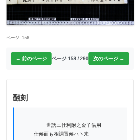
ページ: 158
← 前のページ
ページ 158 / 290
次のページ →
翻刻
          　　　世話ニ仕利附之金子借用

　　　仕候而も相調置候ハヽ来
