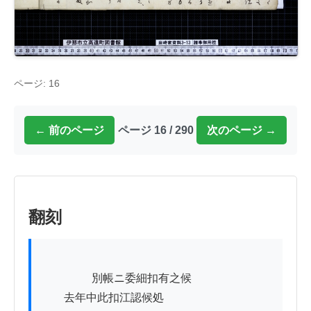
ページ: 16
← 前のページ
ページ 16 / 290
次のページ →
翻刻
          　　別帳ニ委細扣有之候

　　去年中此扣江認候処
