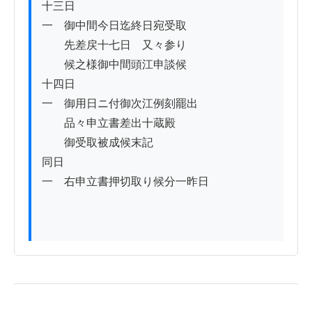
十三日

一　御中間今日迄終日宛受取

　　先差戻十七日ゟ又々参り

　　候之様御中間頭江申談候

十四日

一　御用日ニ付御次江例刻罷出

　　品々申立書差出十蔵殿

　　御受取被成候末記

同日

一　右申立書押切取り候分一昨日
