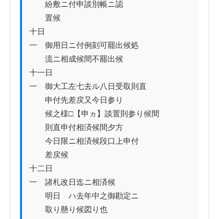
　　紛敷ニ付申談別帳ニ認

　　置候

十日

一　御用日ニ付例刻可罷出候処

　　流ニ相成候間不罷出候

十一日

一　御大工左七去ル八日受取則直

　　申付先差戻又今日参り

　　候之様□【申ヵ】談置則参り候間

　　則直申付相済候間夕方

　　今日限ニ相済候段口上申付

　　差戻候

十二日

一　諸札改日迄ニ相済候

　　明日ゟハ去年中之御勘定ニ

　　取り懸り候図り也
