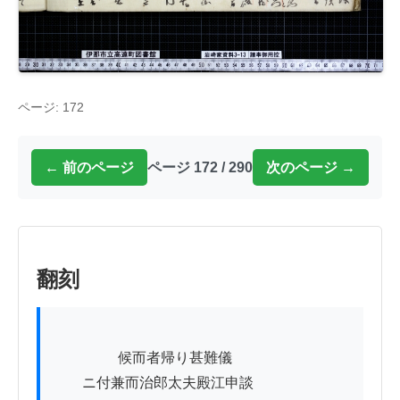
ページ: 172
← 前のページ
ページ 172 / 290
次のページ →
翻刻
          　　候而者帰り甚難儀

　　ニ付兼而治郎太夫殿江申談
