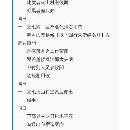
　　此度者火山村継候而

　　町馬者差戻候

同日

一　文七方ゟ迎為名代清右衛門

　　申もの差越候【以下四行朱傍線あり】左
野右衛門

　　足痛所有之ニ付駕籠

　　迎差越候様治郎太夫殿ゟ

　　申付則人足参候間

　　駕籠相用候

同日

一　文七火山村迄為迎罷出

　　候事

同日

一　下高見村ン丑松木平江

　　為迎出向宿迄案内
