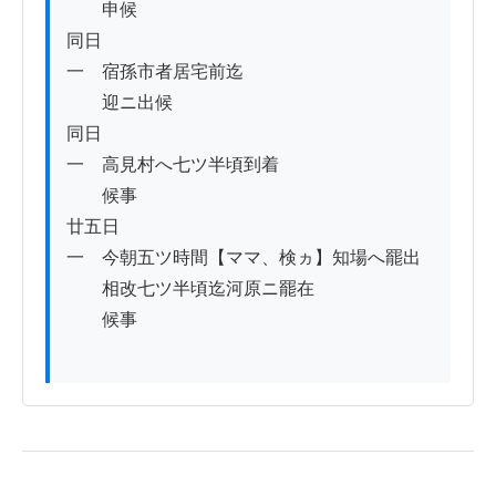
　　申候

同日

一　宿孫市者居宅前迄

　　迎ニ出候

同日

一　高見村へ七ツ半頃到着

　　候事

廿五日

一　今朝五ツ時間【ママ、検ヵ】知場へ罷出

　　相改七ツ半頃迄河原ニ罷在

　　候事
