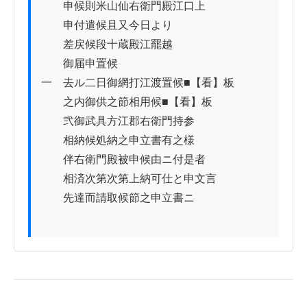
　　申候則米山仙右衛門殿江口上

　　申付遣候且又今日より

　　差戻候段十蔵殿江罷越

　　御届申置候

一　去ル二日御網打江渡置候■【看】板

　　之内御供之節相用候■【看】板

　　弐御武具方江郡右衛門持参

　　相納候処納之申立書有之様

　　伴右衛門殿被申候由ニ付是者

　　相済次第次第上納可仕と申文言

　　先達而請取候節之申立書ニ
