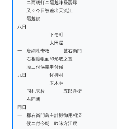
　　ニ而網打ニ罷越昨昼罷帰

　　又々今日被差出天流江

　　罷越候

八日

　　　　　　　下モ町

　　　　　　　太田屋

一　唐網札壱枚　　　甚右衛門

　　右相渡帳面印形取之置

　　腰ニ付候義申付候

九日　　　　　鉾持村

　　　　　　　玉木や

一　同札壱枚　　　　五郎兵衛

　　右同断

同日

一　郡右衛門義主計殿御用相済

　　候ニ付今朝ゟ吟味方江戻
