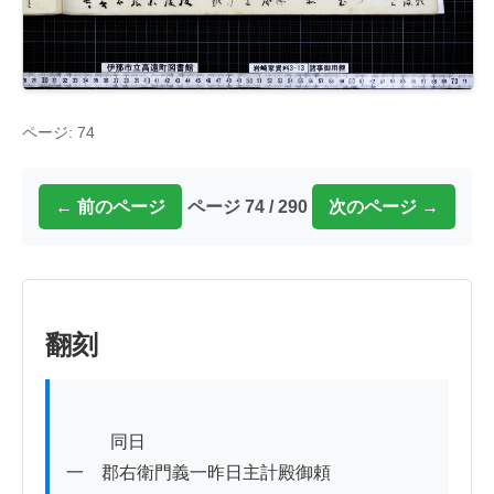
ページ: 74
← 前のページ
ページ 74 / 290
次のページ →
翻刻
          同日

一　郡右衛門義一昨日主計殿御頼
