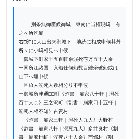
          別条無御座候御城ゟ東南に当権現嶋　有
之ヶ所洗崩

右□沖に大山出来御城下ゟ地続に相成申候其外
所々に小嶋相見へ申候

一御城下町家千五百軒余溺死壱万五千人余

一同所江諸国ゟ入船仕候船数百艘余破船或は
山下へ埋申候

　且旅人溺死人数相分り不申候

一御城所津通□□町《割書：崩家八十軒｜溺死
百廿人余》三之沢町《割書：崩家四十五軒｜
溺死人相不知》古賀村

　《割書：崩家三軒｜溺死人九人》大野村
《割書：崩家八軒｜溺死九人》多井良村《割
書：崩家丗軒｜溺死八十人余》西郷村《割