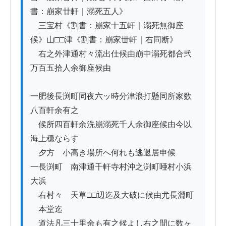
書：崩家廿軒｜溺死五人》

　三宝村《割書：崩家十五軒｜溺死無御座
候》山□□津《割書：崩家丗軒｜右同断》

　右之外津通村々流出仕候由崩中溺死都合弐
万百五拾人余御座候由

一肥後長渕町同夜六ッ時分津浪打懸同所家数
八百軒余有之

　候所四百軒余洗崩溺死千人余御座候由今以
海上穏ならす

　夕方ゟ小高き場所へ何れも逃退居申候

一長渕町ゟ南津通千軒寺村沖之渕町唖村小浜
大浜

　右村々ゟ天草□□辺迄及大破に候由尤長淵町
ゟ本堂迄

　道法凡三十里余も有之候よし右之間に数ヶ