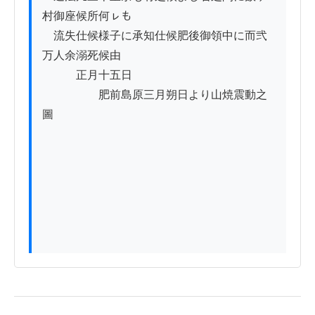
村御座候所何ㇾも

　流失仕候様子に承知仕候肥後御領中に而弐
万人余溺死候由

　　　正月十五日

　　　　　肥前島原三月朔日より山焼震動之
圖
