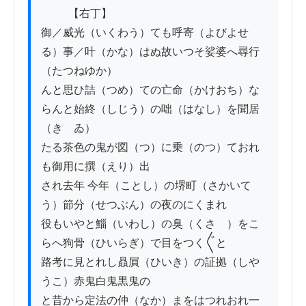
          【右丁】

御／威光（いくわう）ても呼寄（よびよせ
る）事／叶（かな）はぬ故いつそ娑婆へ尋行
（たつねゆか）

んと思ひ詰（つめ）ての亡命（かけおち）な
らんと始終（しじう）の咄（はなし）を聞居
（きゝゐ）

たる茶色の鬼が図（つ）に乗（のつ）ておれ
も御用に撰（えり）出

され去年 今年（ことし）の堺町（さかいて
う）節分（せつぶん）の夜のにくまれ

役もいやと鯔（いわし）の臭（くさゝ）をこ
らへ狗骨（ひいらぎ）で目をつく〲と

路考に見とれし贔屓（ひいき）の証拠（しや
うこ）赤鬼白鬼黒鬼の

と昔から定法の仲（なか）まをはつれおれ一