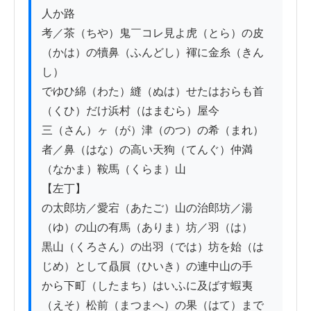
人か路

考／茶（ちや）鬼￣コレ見よ虎（とら）の皮
（かは）の犢鼻（ふんどし）褌に金糸（きん
し）

でゆひ綿（わた）縫（ぬは）せたはおらも首
（くひ）だけ浜村（はまむら）屋今

三（さん）ヶ（が）津（のつ）の希（まれ）
者／鼻（はな）の高い天狗（てんぐ）仲満
（なかま）鞍馬（くらま）山

【左丁】

の太郎坊／愛宕（あたご）山の治郎坊／湯
（ゆ）の山の有馬（ありま）坊／羽（は）

黒山（くろさん）の出羽（では）坊を始（は
じめ）として贔屓（ひいき）の連中山の手

から下町（したまち）はいふに及ばす蝦夷
（えそ）松前（まつまへ）の果（はて）まで