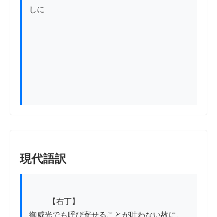
しに

現代語訳
          【右丁】

御威光でも呼び寄せることが叶わない故に、