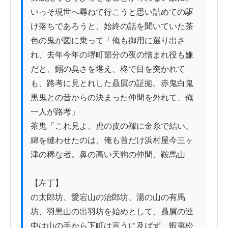
いっそ現世へ尋ねて行こうと思い詰めての駆
け落ちであろうと、始終の話を聞いていた茶
色の鬼が図に乗って「俺も御用に選り出さ
れ、去年今年の堺町節分の夜の憎まれ役も嫌
だと、鰯の臭さを堪え、柊で目を突かれて
も、路考に見とれした贔屓の証拠。赤鬼白鬼
黒鬼との昔からの決まった仲間を外れて、俺
一人が路考」

茶鬼「これ見よ、虎の皮の褌に金糸で結い、
綿を縫わせたのは、俺も首だけ浜村屋今三ヶ
津の稀な者。鼻の高い天狗の仲間、鞍馬山

【左丁】

の太郎坊、愛宕山の治郎坊、湯の山の有馬
坊、羽黒山の出羽坊を始めとして、贔屓の連
中は山の手から下町は言うに及ばず、蝦夷松