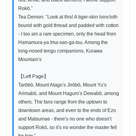
Rokō."

Tea Demon: "Look at this! A tiger-skin loincloth 
bound with gold thread and padded with cotton 
- I too am a rare specimen, only the head from 
Hamamura-ya Ima-san-ga-tsu. Among the 
long-nosed tengu companions, Kurама 
Mountain's

【Left Page】

Tarōbō, Mount Atago's Jirōbō, Mount Yu's 
Arimabō, and Mount Haguro's Dewabō, among 
others. The fans range from the uptown to 
downtown areas, and even to the ends of Ezo 
and Matsumae - there's no one who doesn't 
support Rokō, so it's no wonder the master fell 
for him."
