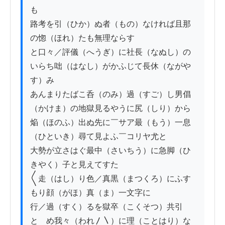
も

路考を引（ひか）ぬ者（もの）なければ且那
の惚（ほれ）たも無理ならす

と口々／評儀（へうぎ）に社長（なぬし）の
いらち咄（はなし）がかふじて長休（ながや
す）み

あんまりたばこ呑（のみ）過（すご）し男倡
（かけま）の地獄見るやうに尻（しり）から

焔（ほのふ）出ぬ先に￣サア最（もう）一息
（ひといき）尋て見よふ￣コリヤ尤と

大勢が立さはぐ最中（さいちう）に急脚（ひ
きやく）子と見えてすた

〱走（はし）り色／真黒（まつくろ）にふす
もり顔（がほ）真（ま）一文字に

行／過（すく）るを獄卒（こくそつ）共引
とゞめ我々（われ〳〵）に理（ことはり）な