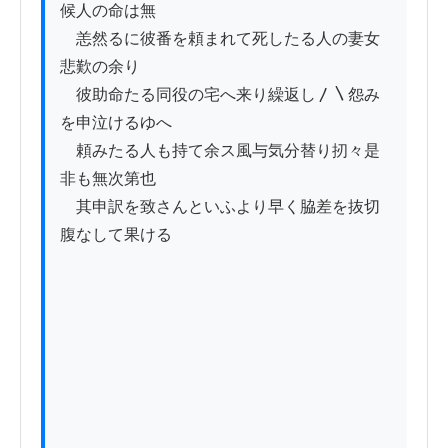
候人の命は無

　恙然るに彼番を頼まれて死したる人の妻女
悲歎の余り

　彼助命たる同役の宅へ来り繰返し〳〵怨み
を申泣けるゆへ

　頼みたる人も持て余ス風与気分替り扨々是
非も無次第也

　其申訳を致さんといふより早く脇差を抜切
腹なして果ける
