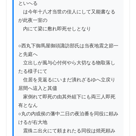
といへる

　は今年十八才当世の佳人にして又能書なる
が此夜一室の

　内にて梁に敷れ即死せしとなり

○西丸下御馬屋御頭諏訪部氏は当夜地震之節一
と先庭へ

　立出しが風与心付何やら大切なる物取落し
たる様子にて

　住居を見返るにいまだ潰れざるゆへ立戻り
居間へ這入と其儘

　家倒れて即死の由其外組下にも両三人即死
有となん

○丸の内或侯の藩中二日の夜泊番を同役に頼み
けるが右大地

　震殊ニ出火にて頼まれたる同役は焼死頼み