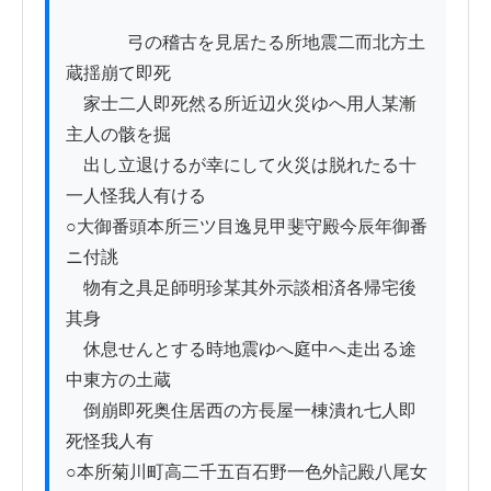
          　弓の稽古を見居たる所地震二而北方土
蔵揺崩て即死

　家士二人即死然る所近辺火災ゆへ用人某漸
主人の骸を掘

　出し立退けるが幸にして火災は脱れたる十
一人怪我人有ける

○大御番頭本所三ツ目逸見甲斐守殿今辰年御番
ニ付誂

　物有之具足師明珍某其外示談相済各帰宅後
其身

　休息せんとする時地震ゆへ庭中へ走出る途
中東方の土蔵

　倒崩即死奥住居西の方長屋一棟潰れ七人即
死怪我人有

○本所菊川町高二千五百石野一色外記殿八尾女