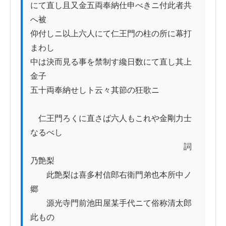
にて直し且又金五両奉納仕申べきニ付此者共
へ被

仰付しニ以上六人にて仁王門の柱の所に幕打
まわし

中は決而見る事を禁制す纔日数にて直し其上
金子

五十両奉納せしト云々其節の狂歌ニ

　仁王門ろくに直さば六人もこれや金剛力士
なるべし

　　　　　　　　　　　　　　　　　　　詞
乃艶梨

　　此艶梨は喜多村信郎右衛門弟也本所中ノ
郷

　　源光寺門前池田屋某手代ニて俗称清太郎
此もの
