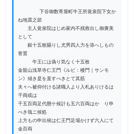
          　　下谷御数寄屋町牛王所覚泉院下女か
ね地震之節

　　主人覚泉院はじめ家内不残救出し御褒美
として

　　銀十五枚賜りし尤男四人力を添へしもの
誉置

　　　牛王には偽り気なく十五枚

金龍山浅草寺仁王門《ルビ：楼門｜サンモ
ン》傾き是を直すべきとて其筋

夫々へ被仰付ける諸職人より入札ありけるは
千両或は

千五百両足代懸ケ候計も五六百両はかゝり申
べき哉ニ候処

上方もの申出候は仁王門足場かけず六人にて
金百両
