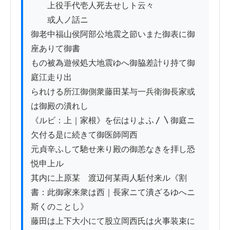
　　上役手代壱人死去せしト云々

　　或人ノ話ニ

御老中福山侯阿部公地震之節いまた御表に御
座ありて御書

もの被為遊候処大地震ゆへ御脇差計り持て御
庭江走り出

られける所江御側衆藤田某与一兵衛御長家或
は御殿の潰れし

《ルビ：上｜家根》を伝はりよふ〳〵御庭ニ
欠付る是に続きて御医師岡西

元貞辛ふして馳せ来り殿の御恙なきを拝し恐
悦申上ル

其内に上原某　渡辺何某両人駈付来ル《割
書：此御家来衆は西｜長家ニて潰ざるゆへニ
斯くのことし》

藤田は上下大小にて股立岡西氏は火事装束に