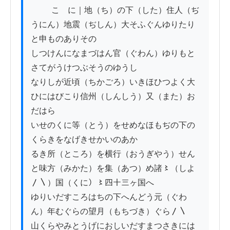
          こゝに｜地（ち）の下（した）住人（ぢ
うにん）地震（ぢしん）大そふぐんゆりたり
と申ものありその

しつけんになまづはん官（ぐわん）ゆりもと
さてがうけつぶそうのゆうし

なりしが近頃（ちかごろ）いきほひつよく大
ひにはびこり信州（しんしう）又（また）お
だはら

いせのくに等（とう）をせめなほもぢの下の
くらきをなげきせかいのあか

るき所（ところ）を横行（おうぎやう）せん
と味方（みかた）を集（あつ）め諸〻（しよ
〳〵）国（くに）〻四十三ヶ国へ

ゆりいだすころはちの下へんどう元（ぐわ
ん）年むぐらの望月（もちづき）ぐら〳〵

山くらやみとうげにおしいだすまつさきには