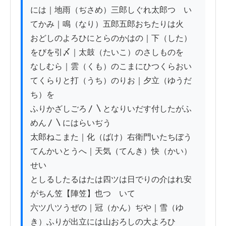
には｜地雨（ぢさめ）三郎しぐれ太郎つゞい
てかみ｜鳴（なり）五郎五郎おちたりは火

おどしのよろひにとらのかはの｜下（した）
をびを引〆｜太鼓（たいこ）のさしものを

なしむら｜雲（くも）のこまにひつくらおい
てくらりと打（うち）のりお｜夕立（ゆうだ
ち）を

ふりかざしごろ〳〵となりいだす付したがふ
めん〳〵にはらいぢう

太郎ねこまた｜化（ばけ）右衛門いたちぼう
てんかいとうへ｜天気（てんき）快（かい）
せい

としるしたるはたは四ツは日でりの介はれ安
がちん笠【陣笠】也つゞいて

六ツ八ツうぜの｜冠（かん）ぢや｜雪（ゆ
き）ふりが出立には山おろしの大よろひ
