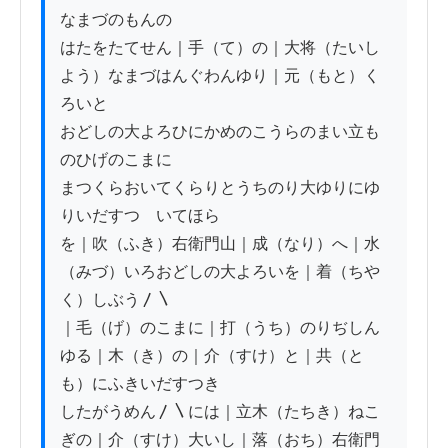
なまづのもんの

はたをたてせん｜手（て）の｜大将（たいし
よう）なまづはんぐわんゆり｜元（もと）く
ろいと

おどしの大よろひにかめのこうらのまい立も
のひげのこまに

まつくらおいてくらりとうちのり大ゆりにゆ
りいだすつゞいてほら

を｜吹（ふき）右衛門山｜成（なり）へ｜水
（みづ）いろおどしの大よろいを｜着（ちや
く）しぶう〳〵

｜毛（げ）のこまに｜打（うち）のりぢしん
ゆる｜木（き）の｜介（すけ）と｜共（と
も）にふきいだすつき

したがうめん〳〵には｜立木（たちき）ねこ
ぎの｜介（すけ）大いし｜落（おち）右衛門