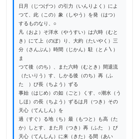
日月（じつげつ）の引力（いんりよく）によ
つて、此（この）象（しやう）を発（はつ）
するものなり、○

凡（およ）そ洋水（やうすい）は六時（むと
き）にて上（のぼ）り、大約（たいやく）三
分（さんぶん）時間（じかん）駐（と〴〵）
ま

つて後（のち）、また六時（むとき）間退流
（たいりう）す、しかる後（のち）再（ふ
たゝ）び長（ちよう）ずる

事始（はじめ）の如（ごと）くす、○潮水（う
しほ）の長（ちよう）ずるは月（つき）その
天心（てんしん）を

過（すぐ）る地（ち）最（もつと）も高（た
か）しとす、また月（つき）再（ふたゝ）び
天心（てんしん）に来（きた）る間（あい