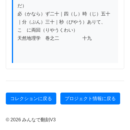
だ）

必（かなら）ず二十｜四（し）時（じ）五十
｜分（ぷん）三十｜秒（びやう）ありて、
こゝに両回（りやうくわい）

天然地理学　巻之二　　　　　十九

コレクションに戻る
プロジェクト情報に戻る
© 2026 みんなで翻刻V3