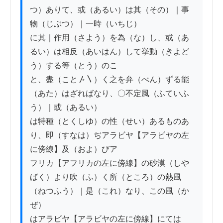
つ）ありて、或（あるい）は其（その）｜事
物（じぶつ）｜一時（いちじ）

に其｜作用（さよう）を為（な）し、或（あ
るい）は相反（あいはん）して挙動（きよど
う）する等（とう）のこ

と、盡（こと〴〵）く之を弁（べん）ずる能
（あた）はざればなり、〇不定風（ふていふ
う）｜或（あるい）

は特種（とくしゆ）の性（せい）あるものあ
り、即（すなは）ぢアラビヤ【アラビヤの左
に傍線】及（およ）びア

フリカ【アフリカの左に傍線】の砂漠（しや
ばく）より吹（ふ）く所（ところ）の熱風
（ねつふう）｜是（これ）なり、この風（か
ぜ）

はアラビヤ【アラビヤの左に傍線】にては