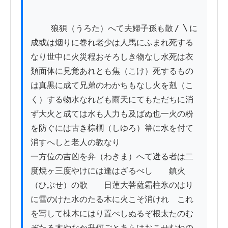
          狼狽（うろた）へて夫婦子孫も散〳〵に
成或は烟りに巻れ老少は人馬にふまれ死する
なり世中に火災程おそろしき物なし水死は衣
類面体に見覚あれとも焦（こけ）死するもの
は真黒に成て兄弟のわかちもなし火を剋（こ
く）する物水なれども雨天にてもただちに消
ず大火と成ては水も人力も及ばぬ也一火の粉
を防ぐには古き棕櫚（しゆろ）箒に水を付て
消すへしと老人の教なり

一方位の吉凶を弁（わきま）へて迯る者は二
度焼ヶ三度やけには逢はざるべし　　鎮火
（ひぶせ）の歌　　日蓮大菩薩霜柱氷のはり
に雪のけた水のたる木に火こそ消けれ　これ
を写して棟木にはり置べしぬるぞ根太たのむ
ぞたる木やなか升何ごとあらはおこせむねの