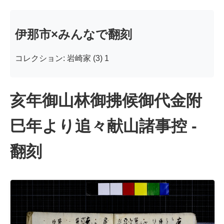
伊那市×みんなで翻刻
コレクション: 岩崎家 (3) 1
亥年御山林御拂候御代金附
巳年より追々献山諸事控 -
翻刻