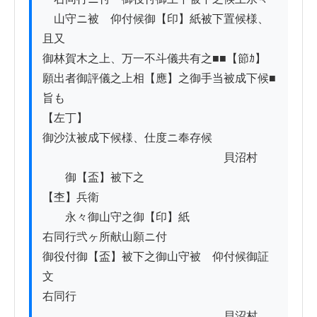
　山守ニ被　仰付候御【印】紙被下置候様、
且又

御林賀木之上、万一不斗儀共有之■■【節ｶ】

願出者御評儀之上相【應】之御手当被成下候■
旨も

【左丁】

御沙汰被成下候様、仕度ニ奉存候

　　　　　　　　　　　　　　　　貝沼村

　　御【盃】被下之　　　　　　　　　
【杢】兵衛

　　永々御山守之御【印】紙

右同行弐ヶ所献山願ニ付

御役付御【盃】被下之御山守被　仰付候御証
文

右同行

　　　　　　　　　　　　　　　　貝沼村
