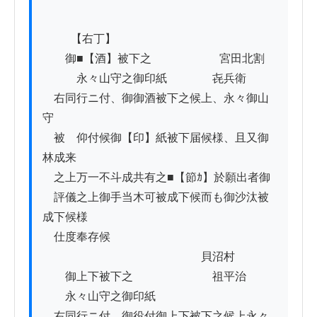
          【右丁】　

　　御■【酒】被下之　　　　　　宮田北割

　　　永々山守之御印紙　　　　㐂兵衛

　右同行ニ付、御御酒被下之候上、永々御山
守

　被　仰付候御【印】紙被下届候様、且又御
林成来

　之上万一不斗成共有之■【節ｶ】於願出者御

　評儀之上御手当木可被成下候而も御沙汰被
成下候様

　仕度奉存候

　　　　　　　　　　　　　　貝沼村

　　御上下被下之　　　　　　　祖平治

　　永々山守之御印紙　

　右同行ニ付　御役付御上下被下之候上永々
