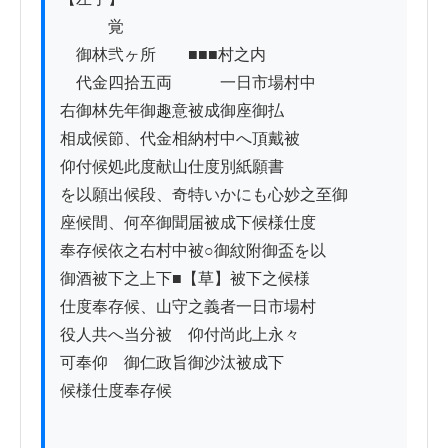
　　　覚

　御林弐ヶ所　　■■■村之内

　代金四拾五両　　　一日市場村中

右御林先年御趣意被成御座御払

相成候節、代金相納村中へ頂戴被

仰付候処此度献山仕度別紙願書

を以願出候段、奇特いかにも心妙之至御

座候間、何卒御聞届被成下候様仕度

奉存候依之右村中被○御紋附御盃を以

御酒被下之上下■【草】被下之候様

仕度奉存候、山守之義者一日市場村

役人共へ当分被　仰付尚此上永々

可奉仰　御仁政旨御沙汰被成下

候様仕度奉存候
