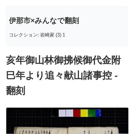
伊那市×みんなで翻刻
コレクション: 岩崎家 (3) 1
亥年御山林御拂候御代金附
巳年より追々献山諸事控 -
翻刻