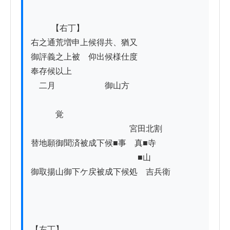
          【右丁】

右之通荒増申上候得共、猶又

御評義之上被　仰出候様仕度

奉存候以上

　二月　　　　　　御山方

　　　覚

　　　　　　　　　　　　宮田北割

替地願御聞済被成下候■事　真■寺

　　　　　　　　　　　　　■山

御取揚山御下ケ戻被成下候処　吉兵衛

【左丁】
