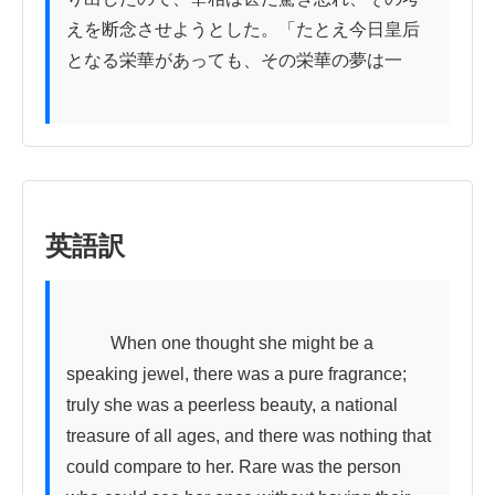
えを断念させようとした。「たとえ今日皇后
となる栄華があっても、その栄華の夢は一

英語訳
          When one thought she might be a 
speaking jewel, there was a pure fragrance; 
truly she was a peerless beauty, a national 
treasure of all ages, and there was nothing that 
could compare to her. Rare was the person 