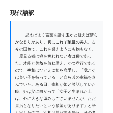
現代語訳
          思えばよく言葉を話す玉かと疑えば清ら
かな香りがあり、真にこれぞ絶世の美人、古
今の国色で、これを譬えようにも物もなく、
一度見る者は魂を奪われない者は稀であっ
た。才能と美貌を兼ね備え、かつ孝行である
ので、宰相はひとえに姫を寵愛し、「我こそ
は良い子を持っている」と自ら其の幸福を喜
んでいた。ある日、宰相が姫と談話していた
時、姫は父に向かって「女子と生まれた上
は、外に大きな望みもございませんが、ただ
皇后となりたいという願望があります」と語
り出したので、宰相は甚だ驚き恐れ、その考