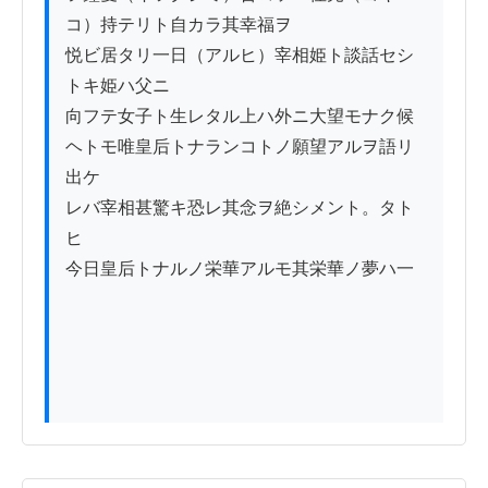
コ）持テリト自カラ其幸福ヲ

悦ビ居タリ一日（アルヒ）宰相姫ト談話セシ
トキ姫ハ父ニ

向フテ女子ト生レタル上ハ外ニ大望モナク候

ヘトモ唯皇后トナランコトノ願望アルヲ語リ
出ケ

レバ宰相甚驚キ恐レ其念ヲ絶シメント。タト
ヒ

今日皇后トナルノ栄華アルモ其栄華ノ夢ハ一
