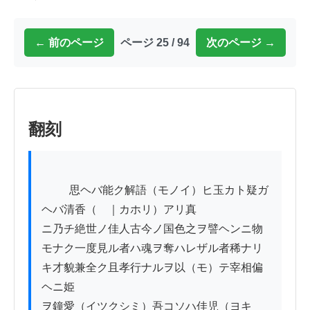
← 前のページ
ページ 25 / 94
次のページ →
翻刻
          思ヘバ能ク解語（モノイ）ヒ玉カト疑ガ
ヘバ清香（　｜カホリ）アリ真

ニ乃チ絶世ノ佳人古今ノ国色之ヲ譬ヘンニ物

モナク一度見ル者ハ魂ヲ奪ハレザル者稀ナリ

キ才貌兼全ク且孝行ナルヲ以（モ）テ宰相偏
ヘニ姫

ヲ鐘愛（イツクシミ）吾コソハ佳児（ヨキ