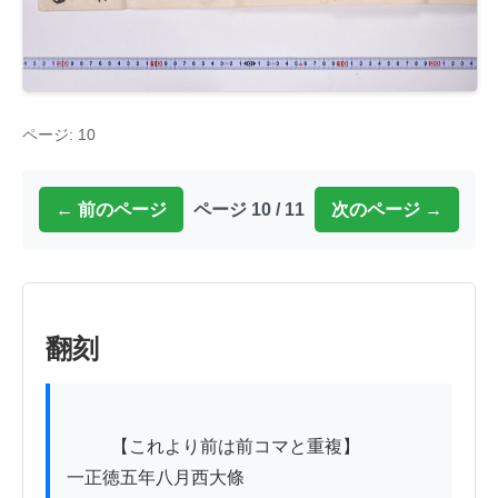
ページ: 10
← 前のページ
ページ 10 / 11
次のページ →
翻刻
          【これより前は前コマと重複】

一正徳五年八月西大條
