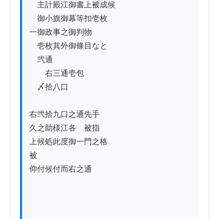
　主計殿江御書上被成候

　御小旗御幕等扣壱枚

一御政事之御判物

　壱枚其外御條目なと

　弐通

　　右三通壱包

　〆拾八口

右弐拾九口之通先手

久之助様江各ゟ被指

上候処此度御一門之格

被

仰付候付而右之通
