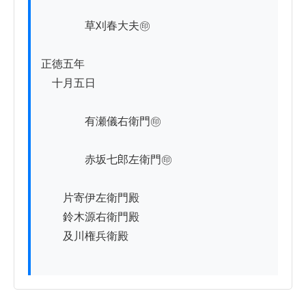
　　　　草刈春大夫㊞

正徳五年

　十月五日

　　　　有瀬儀右衛門㊞

　　　　赤坂七郎左衛門㊞

　　片寄伊左衛門殿

　　鈴木源右衛門殿

　　及川権兵衛殿
