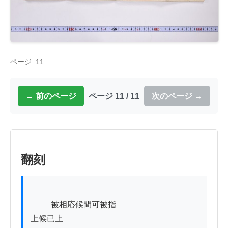
ページ: 11
← 前のページ
ページ 11 / 11
次のページ →
翻刻
          被相応候間可被指

上候已上
