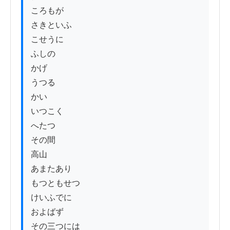
ころもが

さきといふ

こせうに

ふしの

かげ

うつる

かい

いつこく

へたつ

その間

高山

あまたあり

もつともせつ

けいふでに

およばず

その三つには
