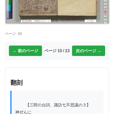
ページ: 10
← 前のページ
ページ 10 / 23
次のページ →
翻刻
          【三郎の台詞、諏訪七不思議の３】

神ぜんに
