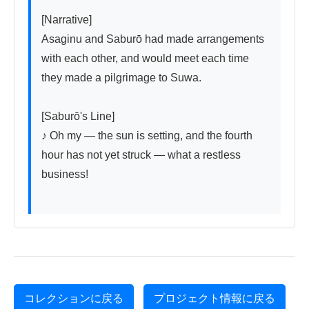
[Narrative]

Asaginu and Saburō had made arrangements 
with each other, and would meet each time 
they made a pilgrimage to Suwa.

[Saburō's Line]

♪ Oh my — the sun is setting, and the fourth 
hour has not yet struck — what a restless 
business!

コレクションに戻る
プロジェクト情報に戻る