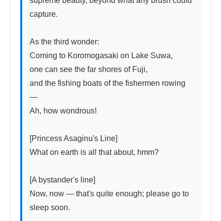
supreme beauty, beyond what any brush could 
capture.

As the third wonder:

Coming to Koromogasaki on Lake Suwa,

one can see the far shores of Fuji,

and the fishing boats of the fishermen rowing 
—

Ah, how wondrous!

[Princess Asaginu's Line]

What on earth is all that about, hmm?

[A bystander's line]

Now, now — that's quite enough; please go to 
sleep soon.
