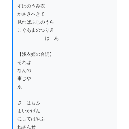
すはのうみ衣

かさきへきて

見ればふじのうら

こぐあまのつり舟

　　　　　　はゝあ

【浅衣姫の台詞】

それは

なんの

事じや

ゑ

さゝはもふ

よいかげん

にしてはやふ

ねさんせ
