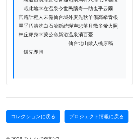
　哉此地幸在温泉令世民躊寿一助也乎云爾

官路計程人未倦仙台城外麦先秋羊傷高挙青根

翠乎汚清洗白石流断続蟬声悲落月幾多蛍火照

林丘痺身幸蒙公命新浴温泉消百憂

　　　　　　　　　　仙台北山散人桃原稿

　鎌先即興

コレクションに戻る
プロジェクト情報に戻る