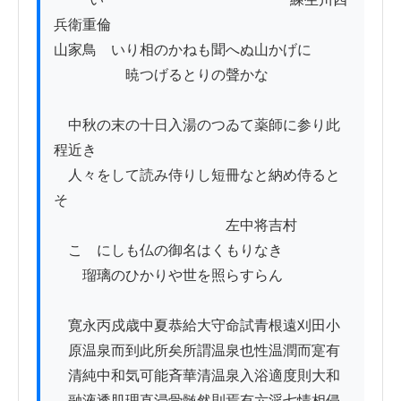
兵衛重倫

山家鳥　いり相のかねも聞へぬ山かげに

　　　　　暁つげるとりの聲かな

　中秋の末の十日入湯のつゐて薬師に参り此
程近き

　人々をして読み侍りし短冊なと納め侍ると
そ

　　　　　　　　　　　　左中将吉村

　こゝにしも仏の御名はくもりなき

　　瑠璃のひかりや世を照らすらん

　寛永丙戍歳中夏恭給大守命試青根遠刈田小

　原温泉而到此所矣所謂温泉也性温潤而寔有

　清純中和気可能斉華清温泉入浴適度則大和

　融液透肌理直浸骨髄然則焉有六淫七情相侵
